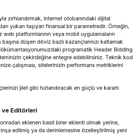
ıyla zırhlandırmak, internet otobanındaki dijital
rudan yukarı taşıyan finansal bir parametredir. Örneğin,
iz web platformlarının veya mobil uygulamaların
 başına düşen döviz bazlı kazançlarınızı katlamak
ökümantasyonumuzdaki programatik Header Bidding
steminizin çekirdeğine entegre edebilirsiniz. Teknik kod
ize çalışması, sitelerinizin performans metriklerini
rinizi jilet gibi hızlandıracak en güçlü ve kararlı
 ve Editörleri
sonradan eklenen basit birer eklenti olmak yerine,
nşa edilmiş ya da derinlemesine özelleştirilmiş yeni