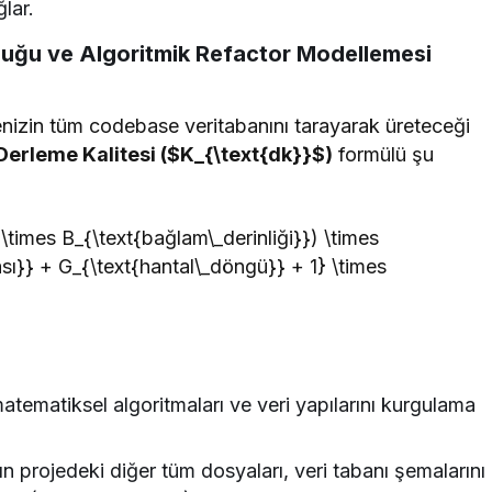
lar.
uğu ve Algoritmik Refactor Modellemesi
jenizin tüm codebase veritabanını tarayarak üreteceği
Derleme Kalitesi ($K_{\text{dk}}$)
formülü şu
\times B_{\text{bağlam\_derinliği}}) \times
sı}} + G_{\text{hantal\_döngü}} + 1} \times
tematiksel algoritmaları ve veri yapılarını kurgulama
n projedeki diğer tüm dosyaları, veri tabanı şemalarını