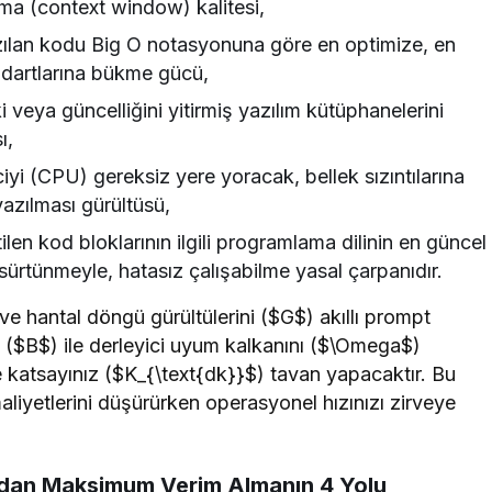
tma (context window) kalitesi,
zılan kodu Big O notasyonuna göre en optimize, en
andartlarına bükme gücü,
 veya güncelliğini yitirmiş yazılım kütüphanelerini
ı,
yi (CPU) gereksiz yere yoracak, bellek sızıntılarına
azılması gürültüsü,
en kod bloklarının ilgili programlama dilinin en güncel
r sürtünmeyle, hatasız çalışabilme yasal çarpanıdır.
e hantal döngü gürültülerini ($G$) akıllı prompt
liği ($B$) ile derleyici uyum kalkanını ($\Omega$)
 katsayınız ($K_{\text{dk}}$) tavan yapacaktır. Bu
aliyetlerini düşürürken operasyonel hızınızı zirveye
adan Maksimum Verim Almanın 4 Yolu