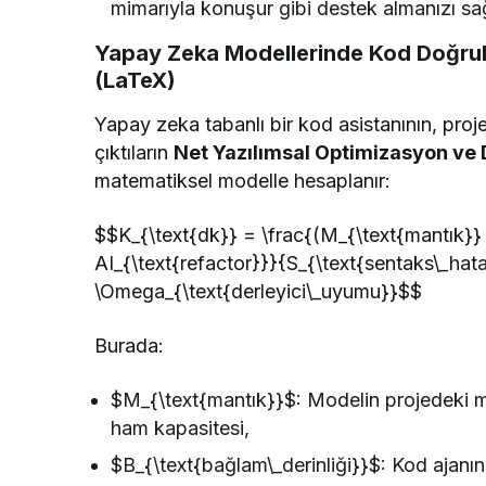
mimarıyla konuşur gibi destek almanızı sağ
Yapay Zeka Modellerinde Kod Doğrul
(LaTeX)
Yapay zeka tabanlı bir kod asistanının, pro
çıktıların
Net Yazılımsal Optimizasyon ve 
matematiksel modelle hesaplanır:
$$K_{\text{dk}} = \frac{(M_{\text{mantık}} 
AI_{\text{refactor}}}{S_{\text{sentaks\_hata
\Omega_{\text{derleyici\_uyumu}}$$
Burada:
$M_{\text{mantık}}$: Modelin projedeki ma
ham kapasitesi,
$B_{\text{bağlam\_derinliği}}$: Kod ajanını