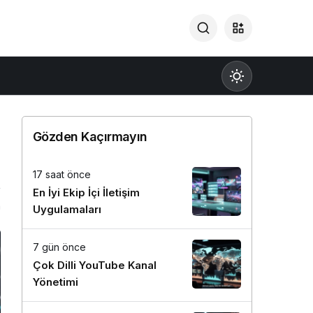
Gözden Kaçırmayın
17 saat önce
Gündüz Modu
En İyi Ekip İçi İletişim
Gündüz modunu seçin.
n
Uygulamaları
Gece Modu
7 gün önce
Gece modunu seçin.
Çok Dilli YouTube Kanal
Yönetimi
Sistem Modu