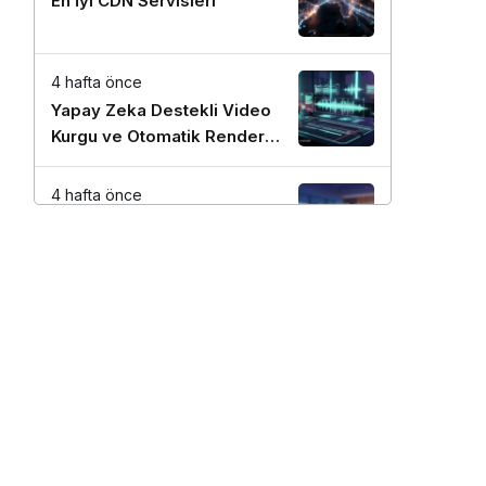
En İyi CDN Servisleri
4 hafta önce
Yapay Zeka Destekli Video
Kurgu ve Otomatik Render
Stratejileri
4 hafta önce
En İyi Proje Yönetim Araçları
4 hafta önce
Google AdSense ve Ezoic
Gelir Maksimizasyonu
Kılavuzu