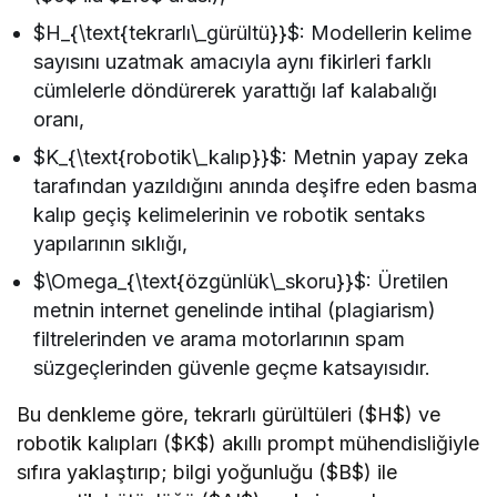
$H_{\text{tekrarlı\_gürültü}}$: Modellerin kelime
sayısını uzatmak amacıyla aynı fikirleri farklı
cümlelerle döndürerek yarattığı laf kalabalığı
oranı,
$K_{\text{robotik\_kalıp}}$: Metnin yapay zeka
tarafından yazıldığını anında deşifre eden basma
kalıp geçiş kelimelerinin ve robotik sentaks
yapılarının sıklığı,
$\Omega_{\text{özgünlük\_skoru}}$: Üretilen
metnin internet genelinde intihal (plagiarism)
filtrelerinden ve arama motorlarının spam
süzgeçlerinden güvenle geçme katsayısıdır.
Bu denkleme göre, tekrarlı gürültüleri ($H$) ve
robotik kalıpları ($K$) akıllı prompt mühendisliğiyle
sıfıra yaklaştırıp; bilgi yoğunluğu ($B$) ile