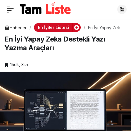
Çalışırken
0
Paylaş
Odaklanmanıza
En İyiler Listesi
Haberler
En İyi Yapay Zeka
Destekli Yazı
En İyi Yapay Zeka Destekli Yazı
Yazma Araçları
Yardımcı Olan En İyi
Yazma Araçları
Uygulamalar
15dk, 3sn