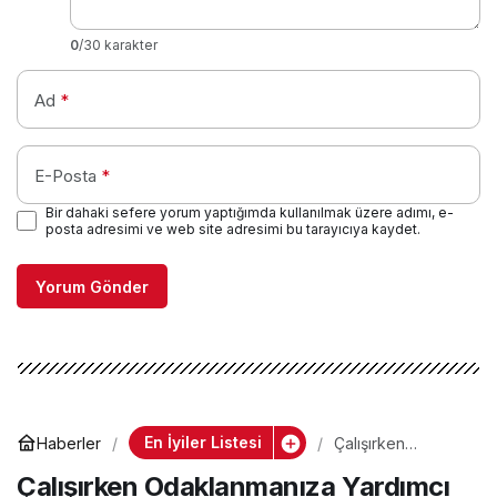
0
/30 karakter
Ad
*
E-Posta
*
Bir dahaki sefere yorum yaptığımda kullanılmak üzere adımı, e-
posta adresimi ve web site adresimi bu tarayıcıya kaydet.
Yorum Gönder
En İyiler Listesi
Haberler
Çalışırken
Odaklanmanıza
Çalışırken Odaklanmanıza Yardımcı
Yardımcı Olan En