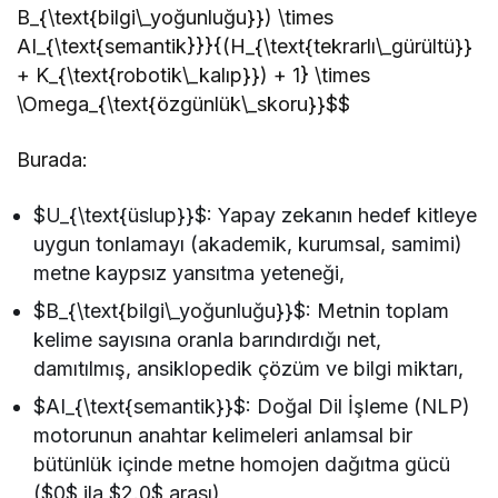
B_{\text{bilgi\_yoğunluğu}}) \times
AI_{\text{semantik}}}{(H_{\text{tekrarlı\_gürültü}}
+ K_{\text{robotik\_kalıp}}) + 1} \times
\Omega_{\text{özgünlük\_skoru}}$$
Burada:
$U_{\text{üslup}}$: Yapay zekanın hedef kitleye
uygun tonlamayı (akademik, kurumsal, samimi)
metne kaypsız yansıtma yeteneği,
$B_{\text{bilgi\_yoğunluğu}}$: Metnin toplam
kelime sayısına oranla barındırdığı net,
damıtılmış, ansiklopedik çözüm ve bilgi miktarı,
$AI_{\text{semantik}}$: Doğal Dil İşleme (NLP)
motorunun anahtar kelimeleri anlamsal bir
bütünlük içinde metne homojen dağıtma gücü
($0$ ila $2.0$ arası),