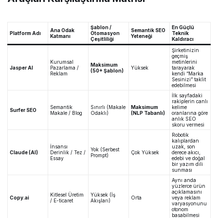
Şablon /
En Güçlü
Ana Odak
Semantik SEO
Platform Adı
Otomasyon
Teknik
Katmanı
Yeteneği
Çeşitliliği
Kaldıracı
Şirketinizin
geçmiş
Kurumsal
metinlerini
Maksimum
Jasper AI
Pazarlama /
Yüksek
tarayarak
(50+ Şablon)
Reklam
kendi “Marka
Sesinizi” taklit
edebilmesi
İlk sayfadaki
rakiplerin canlı
Semantik
Sınırlı (Makale
Maksimum
kelime
Surfer SEO
Makale / Blog
Odaklı)
(NLP Tabanlı)
oranlarına göre
anlık SEO
skoru vermesi
Robotik
kalıplardan
İnsansı
uzak, son
Yok (Serbest
Claude (AI)
Derinlik / Tez /
Çok Yüksek
derece akıcı,
Prompt)
Essay
edebi ve doğal
bir yazım dili
sunması
Aynı anda
yüzlerce ürün
açıklamasını
Kitlesel Üretim
Yüksek (İş
Copy.ai
Orta
veya reklam
/ E-ticaret
Akışları)
varyasyonunu
otonom
basabilmesi