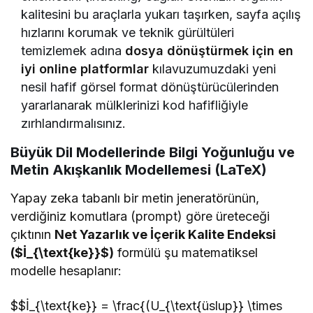
kalitesini bu araçlarla yukarı taşırken, sayfa açılış
hızlarını korumak ve teknik gürültüleri
temizlemek adına
dosya dönüştürmek için en
iyi online platformlar
kılavuzumuzdaki yeni
nesil hafif görsel format dönüştürücülerinden
yararlanarak mülklerinizi kod hafifliğiyle
zırhlandırmalısınız.
Büyük Dil Modellerinde Bilgi Yoğunluğu ve
Metin Akışkanlık Modellemesi (LaTeX)
Yapay zeka tabanlı bir metin jeneratörünün,
verdiğiniz komutlara (prompt) göre üreteceği
çıktının
Net Yazarlık ve İçerik Kalite Endeksi
($İ_{\text{ke}}$)
formülü şu matematiksel
modelle hesaplanır:
$$İ_{\text{ke}} = \frac{(U_{\text{üslup}} \times