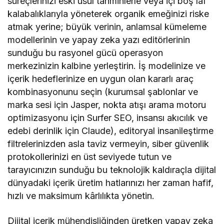
süreçlerinizi eski usul tahminlerle veya içi boş laf
kalabalıklarıyla yöneterek organik emeğinizi riske
atmak yerine; büyük verinin, anlamsal kümeleme
modellerinin ve yapay zeka yazı editörlerinin
sunduğu bu rasyonel gücü operasyon
merkezinizin kalbine yerleştirin. İş modelinize ve
içerik hedeflerinize en uygun olan kararlı araç
kombinasyonunu seçin (kurumsal şablonlar ve
marka sesi için Jasper, nokta atışı arama motoru
optimizasyonu için Surfer SEO, insansı akıcılık ve
edebi derinlik için Claude), editoryal insanileştirme
filtrelerinizden asla taviz vermeyin, siber güvenlik
protokollerinizi en üst seviyede tutun ve
tarayıcınızın sunduğu bu teknolojik kaldıraçla dijital
dünyadaki içerik üretim hatlarınızı her zaman hafif,
hızlı ve maksimum kârlılıkta yönetin.
Dijital içerik mühendisliğinden üretken yapay zeka