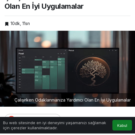
İyi Uygulamalar
Olan En İyi Uygulamalar
10dk, 11sn
Çalışırken Odaklanmanıza Yardımcı Olan En İyi Uygulamalar
Google'da Abone Ol
Bu web sitesinde en iyi deneyimi yaşamanızı sağlamak
Kabul
için çerezler kullanılmaktadır.
Anasayfa
Araçlar
Rehber
0
Paylaş