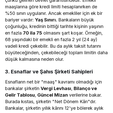
çünkü gelirleri devlet garantisindedir. Emekli
maaşlarına göre kredi limiti hesaplanırken de
%50 sınırı uygulanır. Ancak emekliler için ek bir
bariyer vardır:
Yaş Sınırı.
Bankaların büyük
çoğunluğu, kredinin bittiği tarihte kişinin yaşının
en fazla
70 ila 75
olmasını şart koşar. Örneğin,
68 yaşındaki bir emekli en fazla 2 yıl (24 ay)
vadeli kredi çekebilir. Bu da aylık taksit tutarını
büyüteceğinden, çekebileceği toplam limitin daha
düşük kalmasına neden olur.
3. Esnaflar ve Şahıs Şirketi Sahipleri
Esnafların net bir "maaş" kavramı olmadığı için
bankalar şirketin
Vergi Levhası
,
Bilanço ve
Gelir Tablosu
,
Güncel Mizan
verilerine bakar.
Burada kıstas, şirketin "Net Dönem Kârı"dır.
Bankalar, şirketin yıllık kârını 12'ye bölerek aylık