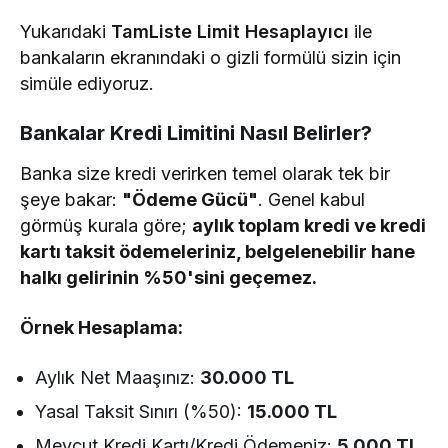
Yukarıdaki
TamListe Limit Hesaplayıcı
ile
bankaların ekranındaki o gizli formülü sizin için
simüle ediyoruz.
Bankalar Kredi Limitini Nasıl Belirler?
Banka size kredi verirken temel olarak tek bir
şeye bakar:
"Ödeme Gücü"
. Genel kabul
görmüş kurala göre;
aylık toplam kredi ve kredi
kartı taksit ödemeleriniz, belgelenebilir hane
halkı gelirinin %50'sini geçemez.
Örnek Hesaplama:
Aylık Net Maaşınız:
30.000 TL
Yasal Taksit Sınırı (%50):
15.000 TL
Mevcut Kredi Kartı/Kredi Ödemeniz:
5.000 TL