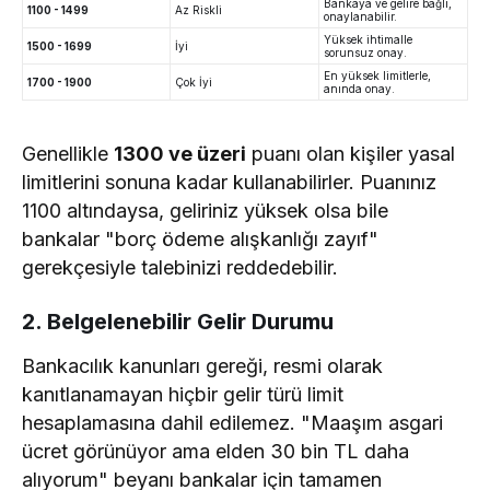
Bankaya ve gelire bağlı,
1100 - 1499
Az Riskli
onaylanabilir.
Yüksek ihtimalle
1500 - 1699
İyi
sorunsuz onay.
En yüksek limitlerle,
1700 - 1900
Çok İyi
anında onay.
Genellikle
1300 ve üzeri
puanı olan kişiler yasal
limitlerini sonuna kadar kullanabilirler. Puanınız
1100 altındaysa, geliriniz yüksek olsa bile
bankalar "borç ödeme alışkanlığı zayıf"
gerekçesiyle talebinizi reddedebilir.
2. Belgelenebilir Gelir Durumu
Bankacılık kanunları gereği, resmi olarak
kanıtlanamayan hiçbir gelir türü limit
hesaplamasına dahil edilemez. "Maaşım asgari
ücret görünüyor ama elden 30 bin TL daha
alıyorum" beyanı bankalar için tamamen