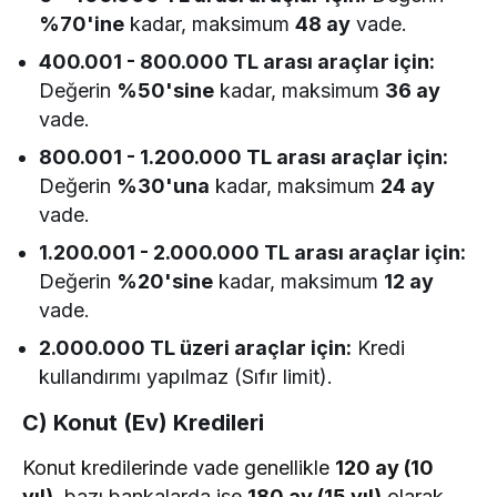
%70'ine
kadar, maksimum
48 ay
vade.
400.001 - 800.000 TL arası araçlar için:
Değerin
%50'sine
kadar, maksimum
36 ay
vade.
800.001 - 1.200.000 TL arası araçlar için:
Değerin
%30'una
kadar, maksimum
24 ay
vade.
1.200.001 - 2.000.000 TL arası araçlar için:
Değerin
%20'sine
kadar, maksimum
12 ay
vade.
2.000.000 TL üzeri araçlar için:
Kredi
kullandırımı yapılmaz (Sıfır limit).
C) Konut (Ev) Kredileri
Konut kredilerinde vade genellikle
120 ay (10
yıl)
, bazı bankalarda ise
180 ay (15 yıl)
olarak