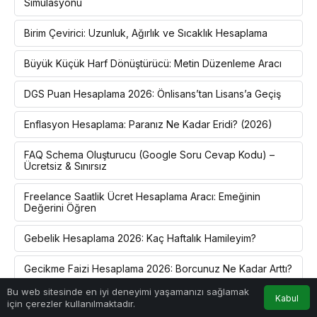
Simülasyonu
Birim Çevirici: Uzunluk, Ağırlık ve Sıcaklık Hesaplama
Büyük Küçük Harf Dönüştürücü: Metin Düzenleme Aracı
DGS Puan Hesaplama 2026: Önlisans’tan Lisans’a Geçiş
Enflasyon Hesaplama: Paranız Ne Kadar Eridi? (2026)
FAQ Schema Oluşturucu (Google Soru Cevap Kodu) –
Ücretsiz & Sınırsız
Freelance Saatlik Ücret Hesaplama Aracı: Emeğinin
Değerini Öğren
Gebelik Hesaplama 2026: Kaç Haftalık Hamileyim?
Gecikme Faizi Hesaplama 2026: Borcunuz Ne Kadar Arttı?
Bu web sitesinde en iyi deneyimi yaşamanızı sağlamak
Gizlilik ve Çerez Politikası
Kabul
için çerezler kullanılmaktadır.
Anasayfa
Araçlar
Rehber