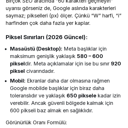
Birçok SEO aracında “60 karakteri geçmeyin”
uyarısı görseniz de, Google aslında karakterleri
saymaz; pikselleri (px) ölçer. Çünkü “W” harfi, “i”
harfinden çok daha fazla yer kaplar.
Piksel Sınırları (2026 Güncel):
Masaüstü (Desktop):
Meta başlıklar için
maksimum genişlik yaklaşık
580 – 600
piksel
dir. Meta açıklamalar için ise bu sınır
920
piksel
civarındadır.
Mobil:
Ekranlar daha dar olmasına rağmen
Google mobilde başlıklar için biraz daha
toleranslıdır ve yaklaşık
650 piksele
kadar izin
verebilir. Ancak güvenli bölgede kalmak için
600 pikseli baz almak en sağlıklıdır.
Görünürlük Oranı Formülü: