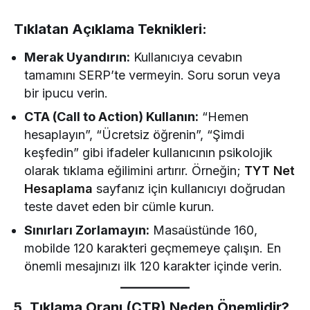
Tıklatan Açıklama Teknikleri:
Merak Uyandırın:
Kullanıcıya cevabın
tamamını SERP’te vermeyin. Soru sorun veya
bir ipucu verin.
CTA (Call to Action) Kullanın:
“Hemen
hesaplayın”, “Ücretsiz öğrenin”, “Şimdi
keşfedin” gibi ifadeler kullanıcının psikolojik
olarak tıklama eğilimini artırır. Örneğin;
TYT Net
Hesaplama
sayfanız için kullanıcıyı doğrudan
teste davet eden bir cümle kurun.
Sınırları Zorlamayın:
Masaüstünde 160,
mobilde 120 karakteri geçmemeye çalışın. En
önemli mesajınızı ilk 120 karakter içinde verin.
5. Tıklama Oranı (CTR) Neden Önemlidir?