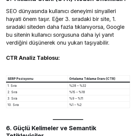
SEO dünyasında kullanıcı deneyimi sinyalleri
hayati önem taşır. Eğer 3. sıradaki bir site, 1.
sıradaki siteden daha fazla tıklanıyorsa, Google
bu sitenin kullanıcı sorgusuna daha iyi yanıt
verdiğini düşünerek onu yukarı taşıyabilir.
CTR Analiz Tablosu:
SERP Pozisyonu
Ortalama Tıklama Oranı (CTR)
1. Sıra
%28 – %32
2. Sıra
%15 – %18
3. Sıra
%9 – %11
10. Sıra
%1 – %2
6. Güçlü Kelimeler ve Semantik
Tetikleyiciler