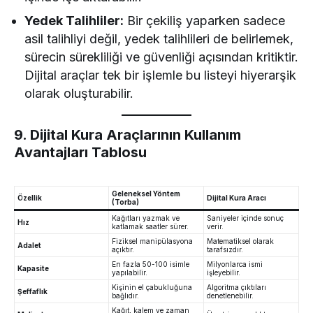
Yedek Talihliler:
Bir çekiliş yaparken sadece
asil talihliyi değil, yedek talihlileri de belirlemek,
sürecin sürekliliği ve güvenliği açısından kritiktir.
Dijital araçlar tek bir işlemle bu listeyi hiyerarşik
olarak oluşturabilir.
9. Dijital Kura Araçlarının Kullanım
Avantajları Tablosu
Geleneksel Yöntem
Özellik
Dijital Kura Aracı
(Torba)
Kağıtları yazmak ve
Saniyeler içinde sonuç
Hız
katlamak saatler sürer.
verir.
Fiziksel manipülasyona
Matematiksel olarak
Adalet
açıktır.
tarafsızdır.
En fazla 50-100 isimle
Milyonlarca ismi
Kapasite
yapılabilir.
işleyebilir.
Kişinin el çabukluğuna
Algoritma çıktıları
Şeffaflık
bağlıdır.
denetlenebilir.
Kağıt, kalem ve zaman