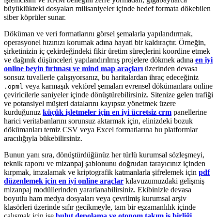
büyüklükteki dosyaları milisaniyeler içinde hedef formata dökebilen
siber köprüler sunar.
Döküman ve veri formatlarını görsel şemalarla yapılandırmak,
operasyonel hızınızı korumak adına hayati bir kaldıraçtır. Örneğin,
şirketinizin iç çekirdeğindeki fikir üretim süreçlerini koordine etmek
ve dağınık düşünceleri yapılandırılmış projelere dökmek adına
en iyi
online beyin fırtınası ve mind map araçları
üzerinden devasa
sonsuz tuvallerle çalışıyorsanız, bu haritalardan ihraç edeceğiniz
veya karmaşık vektörel şemaları evrensel dökümanlara online
.opml
çeviricilerle saniyeler içinde dönüştürebilirsiniz. Sitenize gelen trafiği
ve potansiyel müşteri datalarını kayıpsız yönetmek üzere
kurduğunuz
küçük işletmeler için en iyi ücretsiz crm
panellerine
harici veritabanlarını sorunsuz aktarmak için, elinizdeki bozuk
dökümanları temiz CSV veya Excel formatlarına bu platformlar
aracılığıyla bükebilirsiniz.
Bunun yanı sıra, dönüştürdüğünüz her türlü kurumsal sözleşmeyi,
teknik raporu ve mizanpaj şablonunu doğrudan tarayıcınız içinden
kırpmak, imzalamak ve kriptografik katmanlarla şifrelemek için
pdf
düzenlemek için en iyi online araçlar
kılavuzumuzdaki gelişmiş
mizanpaj modüllerinden yararlanabilirsiniz. Ekibinizle devasa
boyutlu ham medya dosyaları veya çevrilmiş kurumsal arşiv
klasörleri üzerinde sıfır gecikmeyle, tam bir eşzamanlılık içinde
çalışmak için ise
bulut depolama ve otonom takım iş birliği