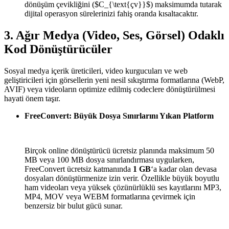
dönüşüm çevikliğini (
$C_{\text{çv}}$
) maksimumda tutarak
dijital operasyon sürelerinizi fahiş oranda kısaltacaktır.
3. Ağır Medya (Video, Ses, Görsel) Odaklı
Kod Dönüştürücüler
Sosyal medya içerik üreticileri, video kurgucuları ve web
geliştiricileri için görsellerin yeni nesil sıkıştırma formatlarına (WebP,
AVIF) veya videoların optimize edilmiş codeclere dönüştürülmesi
hayati önem taşır.
FreeConvert: Büyük Dosya Sınırlarını Yıkan Platform
Birçok online dönüştürücü ücretsiz planında maksimum 50
MB veya 100 MB dosya sınırlandırması uygularken,
FreeConvert ücretsiz katmanında
1 GB
‘a kadar olan devasa
dosyaları dönüştürmenize izin verir. Özellikle büyük boyutlu
ham videoları veya yüksek çözünürlüklü ses kayıtlarını MP3,
MP4, MOV veya WEBM formatlarına çevirmek için
benzersiz bir bulut gücü sunar.