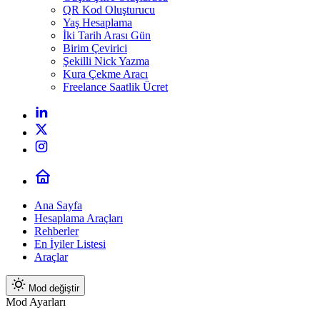
QR Kod Oluşturucu
Yaş Hesaplama
İki Tarih Arası Gün
Birim Çevirici
Şekilli Nick Yazma
Kura Çekme Aracı
Freelance Saatlik Ücret
Ana Sayfa
Hesaplama Araçları
Rehberler
En İyiler Listesi
Araçlar
Mod değiştir
Mod Ayarları