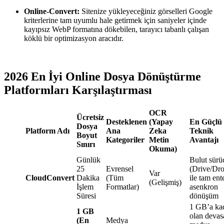
Online-Convert:
Sitenize yükleyeceğiniz görselleri Google
kriterlerine tam uyumlu hale getirmek için saniyeler içinde
kayıpsız WebP formatına dökebilen, tarayıcı tabanlı çalışan
köklü bir optimizasyon aracıdır.
2026 En İyi Online Dosya Dönüştürme
Platformları Karşılaştırması
OCR
Ücretsiz
Desteklenen
(Yapay
En Güçlü
Dosya
Platform Adı
Ana
Zeka
Teknik
Boyut
Kategoriler
Metin
Avantajı
Sınırı
Okuma)
Günlük
Bulut sürü
25
Evrensel
(Drive/Dr
Var
CloudConvert
Dakika
(Tüm
ile tam ent
(Gelişmiş)
İşlem
Formatlar)
asenkron
Süresi
dönüşüm
1 GB’a ka
1 GB
olan devas
(En
Medya