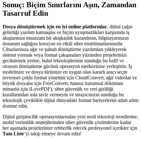
Sonuç: Biçim Sınırlarını Aşın, Zamandan
Tasarruf Edin
Dosya dönüştürmek için en iyi online platformlar
, dijital çağın
getirdiği yazılım karmaşası ve biçim uyuşmazlıkları karşısında iş
akışlarınıza muazzam bir akışkanlık kazandıran, bilgisayarınızın
donanım sağlığını koruyan en etkili siber enstrümanlarınızdır.
Cihazlarınıza ağır ve pahalı dönüştürme yazılımları yükleyerek
sistemi yormak veya format çakışmaları yüzünden projelerinizi
geciktirmek yerine, bulut teknolojilerinin sunduğu bu hafif ve
otonom dönüştürme gücünü operasyon merkezinize yerleştirin. İş
modelinize ve dosya türünüze en uygun olan kararlı aracı seçin
(evrensel çoklu format yönetimi için CloudConvert, ağır videolar ve
büyük dosyalar için FreeConvert, hatasız kurumsal döküman
mimarisi için iLovePDF), siber güvenlik ve veri gizliliği
kurallarından asla taviz vermeyin ve tarayıcınızın sunduğu bu
teknolojik çeviklikle dijital dünyadaki format bariyerlerini adım adım
domine edin.
Dijital girişimcilik operasyonlarından yeni nesil teknoloji trendlerine,
mobil verimlilik stratejilerinden siber güvenlik çözümlerine kadar
her aşamada projelerinize rehberlik edecek profesyonel içerikler için
Tam Liste
‘yi takip etmeye devam edin!