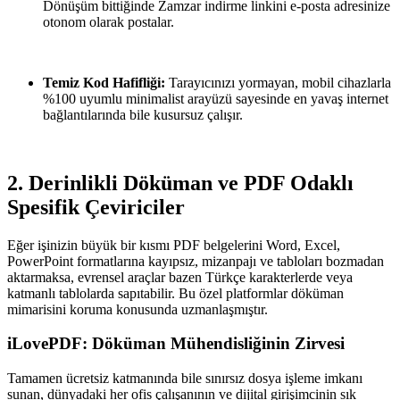
Dönüşüm bittiğinde Zamzar indirme linkini e-posta adresinize
otonom olarak postalar.
Temiz Kod Hafifliği:
Tarayıcınızı yormayan, mobil cihazlarla
%100 uyumlu minimalist arayüzü sayesinde en yavaş internet
bağlantılarında bile kusursuz çalışır.
2. Derinlikli Döküman ve PDF Odaklı
Spesifik Çeviriciler
Eğer işinizin büyük bir kısmı PDF belgelerini Word, Excel,
PowerPoint formatlarına kayıpsız, mizanpajı ve tabloları bozmadan
aktarmaksa, evrensel araçlar bazen Türkçe karakterlerde veya
katmanlı tablolarda sapıtabilir. Bu özel platformlar döküman
mimarisini koruma konusunda uzmanlaşmıştır.
iLovePDF: Döküman Mühendisliğinin Zirvesi
Tamamen ücretsiz katmanında bile sınırsız dosya işleme imkanı
sunan, dünyadaki her ofis çalışanının ve dijital girişimcinin sık