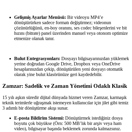
Gelişmiş Ayarlar Menüsü:
Bir videoyu MP4’e
dönüştürürken sadece formatı değiştirmez; videonun
çözünürlüğünü, en-boy oranını, ses codec bileşenlerini ve bit
hızını (bitrate) panel üzerinden manuel veya otonom optimize
etmenize olanak tanır.
Bulut Entegrasyonları:
Dosyayı bilgisayarınızdan yüklemek
yerine doğrudan Google Drive, Dropbox veya OneDrive
hesaplarınızdan çekip, dönüştürülen yeni dosyayı otomatik
olarak yine bulut klasörünüze geri kaydedebilir.
Zamzar: Sadelik ve Zaman Yönetimi Odaklı Klasik
15 yılı aşkın süredir dijital dünyada hizmet veren Zamzar, karmaşık
teknik terimlerle uğraşmak istemeyen kullanıcılar için jilet gibi temiz
3 adımlı bir dönüştürme akışı sunar.
E-posta Bildirim Sistemi:
Dönüştürmek istediğiniz dosya
boyutu çok büyükse (Örn: 500 MB’lık bir arşiv veya ham
video), bilgisayar başında beklemek zorunda kalmazsınız.