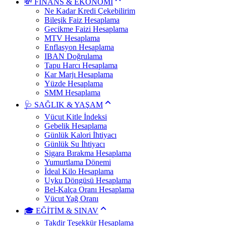
💸 FİNANS & EKONOMİ
Ne Kadar Kredi Çekebilirim
Bileşik Faiz Hesaplama
Gecikme Faizi Hesaplama
MTV Hesaplama
Enflasyon Hesaplama
IBAN Doğrulama
Tapu Harcı Hesaplama
Kar Marjı Hesaplama
Yüzde Hesaplama
SMM Hesaplama
🩺 SAĞLIK & YAŞAM
Vücut Kitle İndeksi
Gebelik Hesaplama
Günlük Kalori İhtiyacı
Günlük Su İhtiyacı
Sigara Bırakma Hesaplama
Yumurtlama Dönemi
İdeal Kilo Hesaplama
Uyku Döngüsü Hesaplama
Bel-Kalça Oranı Hesaplama
Vücut Yağ Oranı
🎓 EĞİTİM & SINAV
Takdir Teşekkür Hesaplama