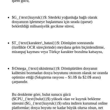
işlem gücü,
$G_{\text{kuyruk}}$
: Sitedeki yoğunluğa bağlı olarak
dosyanızın işlenmeye başlanması için sırada (queue)
bekletildiği milisaniyelik gecikme süresi,
$T_{\text{karakter\_hatasi}}$
: Dönüşüm sonrasında
(özellikle OCR süreçlerinde) meydana gelen biçimlendirme,
mizanpaj kayması veya Türkçe karakter bozulma katsayısı,
$\Omega_{\text{sikistirma}}$
: Dönüştürülen dosyanın
kalitesini bozmadan dosya boyutunu otonom olarak ne oranda
optimize ettiği (Sıkıştırma rasyosu –
$1.0$
ila
$2.0$
arası)
çarpanıdır.
Bu denkleme göre, bulut sunucu gücü
(
$CPU_{\text{bulut}}$
) yüksek olan ve kuyruk bekleme
süresini (
$G_{\text{kuyruk}}$
) sıfıra indiren kurumsal online
platformlar; dosya boyutu ne kadar büyük olursa olsun, net