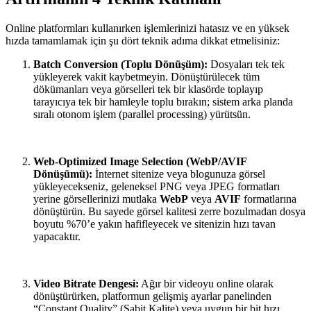
Online platformları kullanırken işlemlerinizi hatasız ve en yüksek
hızda tamamlamak için şu dört teknik adıma dikkat etmelisiniz:
Batch Conversion (Toplu Dönüşüm):
Dosyaları tek tek
yükleyerek vakit kaybetmeyin. Dönüştürülecek tüm
dökümanları veya görselleri tek bir klasörde toplayıp
tarayıcıya tek bir hamleyle toplu bırakın; sistem arka planda
sıralı otonom işlem (parallel processing) yürütsün.
Web-Optimized Image Selection (WebP/AVIF
Dönüşümü):
İnternet sitenize veya blogunuza görsel
yükleyecekseniz, geleneksel PNG veya JPEG formatları
yerine görsellerinizi mutlaka
WebP
veya
AVIF
formatlarına
dönüştürün. Bu sayede görsel kalitesi zerre bozulmadan dosya
boyutu %70’e yakın hafifleyecek ve sitenizin hızı tavan
yapacaktır.
Video Bitrate Dengesi:
Ağır bir videoyu online olarak
dönüştürürken, platformun gelişmiş ayarlar panelinden
“Constant Quality” (Sabit Kalite) veya uygun bir bit hızı