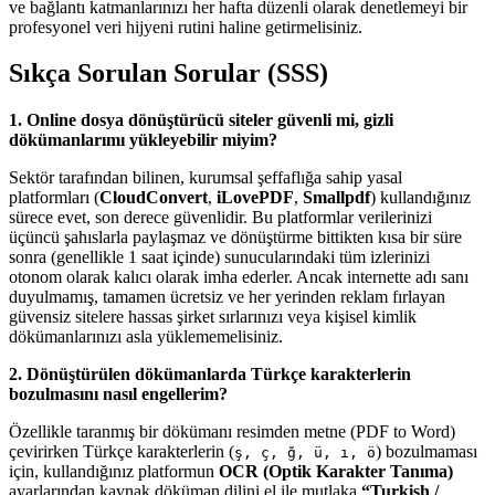
ve bağlantı katmanlarınızı her hafta düzenli olarak denetlemeyi bir
profesyonel veri hijyeni rutini haline getirmelisiniz.
Sıkça Sorulan Sorular (SSS)
1. Online dosya dönüştürücü siteler güvenli mi, gizli
dökümanlarımı yükleyebilir miyim?
Sektör tarafından bilinen, kurumsal şeffaflığa sahip yasal
platformları (
CloudConvert
,
iLovePDF
,
Smallpdf
) kullandığınız
sürece evet, son derece güvenlidir. Bu platformlar verilerinizi
üçüncü şahıslarla paylaşmaz ve dönüştürme bittikten kısa bir süre
sonra (genellikle 1 saat içinde) sunucularındaki tüm izlerinizi
otonom olarak kalıcı olarak imha ederler. Ancak internette adı sanı
duyulmamış, tamamen ücretsiz ve her yerinden reklam fırlayan
güvensiz sitelere hassas şirket sırlarınızı veya kişisel kimlik
dökümanlarınızı asla yüklememelisiniz.
2. Dönüştürülen dökümanlarda Türkçe karakterlerin
bozulmasını nasıl engellerim?
Özellikle taranmış bir dökümanı resimden metne (PDF to Word)
çevirirken Türkçe karakterlerin (
) bozulmaması
ş, ç, ğ, ü, ı, ö
için, kullandığınız platformun
OCR (Optik Karakter Tanıma)
ayarlarından kaynak döküman dilini el ile mutlaka
“Turkish /