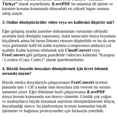
Türkçe”
olarak seçmelisiniz.
iLovePDF
bu anlamsal dil işleme ve
karakter koruma konusunda dünyadaki en yüksek başarı oranına
sahip araçtır.
3. Online dönüştürücüler video veya ses kalitesini düşürür mü?
Eğer gelişmiş ayarlar paneline dokunmadan varsayılan (default)
ayarlarla hızlı dönüşüm yaparsanız, bulut sunucuları dosya boyutunu
küçültmek adına bit hızını (bitrate) otonom düşürebilir ve bu da seste
veya görüntüde hafif bir kalite kaybına (compression artifacts) yol
açabilir. Kalite kaybını sıfırlamak için
CloudConvert
veya
FreeConvert
gibi gelişmiş panellerde video/ses kalitesini “Kayıpsız
/ Lossless (Copy Codec)” olarak işaretlemelisiniz.
4. Büyük boyutlu dosyaları dönüştürmek için ücret ödemek
zorunda mıyım?
Büyük medya dosyalarıyla çalışıyorsanız
FreeConvert
ücretsiz
planında tam 1 GB’a kadar olan dosyalara izin vererek bu sorunu
tamamen çözer. Eğer döküman bazlı çalışıyorsanız
iLovePDF
dosya boyutu konusunda son derece cömerttir. Günlük çok yoğun
ve terabaytlarca büyük kurumsal arşivlerin dönüştürülmesine ihtiyaç
duyulmadığı sürece, bu platformların ücretsiz katmanları küçük
işletmeler ve bağımsız profesyoneller için fazlasıyla yeterlidir.