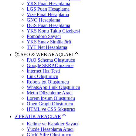
YKS Puan Hesaplama
LGS Puan Hesaplama
Vize Final Hesaplama
GNO Hesaplama
DGS Puan Hesaplama
YKS Konu Takip Çizelgesi
Pomodoro Sayacı
YKS Sınav Simülatörü
TYT Net Hesaplama
🚀 SEO & WEB ARAÇLARI
FAQ Schema Oluşturucu
Google SERP Önizleme
İnternet Hız Testi
Link Oluşturucu
Robots.txt Oluşturucu
WhatsApp Link Oluşturucu
Metin Düzenleme Aracı
Lorem Ipsum Oluşturucu
Open Graph Oluşturucu
HTML ve CSS Sıkıştırıcı
⚡ PRATİK ARAÇLAR
Kelime ve Karakter Sayacı
Yüzde Hesaplama Aracı
Güçlü Şifre Oluşturucu