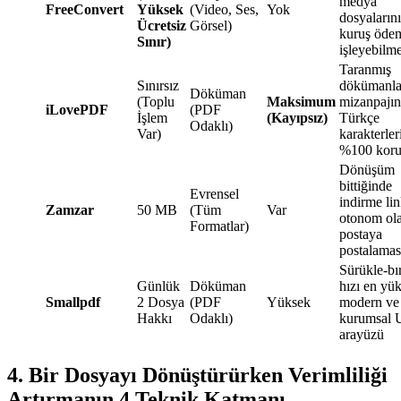
medya
FreeConvert
Yüksek
(Video, Ses,
Yok
dosyalarını
Ücretsiz
Görsel)
kuruş öde
Sınır)
işleyebilme
Taranmış
Sınırsız
dökümanla
Döküman
(Toplu
Maksimum
mizanpajın
iLovePDF
(PDF
İşlem
(Kayıpsız)
Türkçe
Odaklı)
Var)
karakterler
%100 koru
Dönüşüm
bittiğinde
Evrensel
indirme lin
Zamzar
50 MB
(Tüm
Var
otonom ola
Formatlar)
postaya
postalamas
Sürükle-bı
Günlük
Döküman
hızı en yü
Smallpdf
2 Dosya
(PDF
Yüksek
modern ve
Hakkı
Odaklı)
kurumsal 
arayüzü
4. Bir Dosyayı Dönüştürürken Verimliliği
Artırmanın 4 Teknik Katmanı