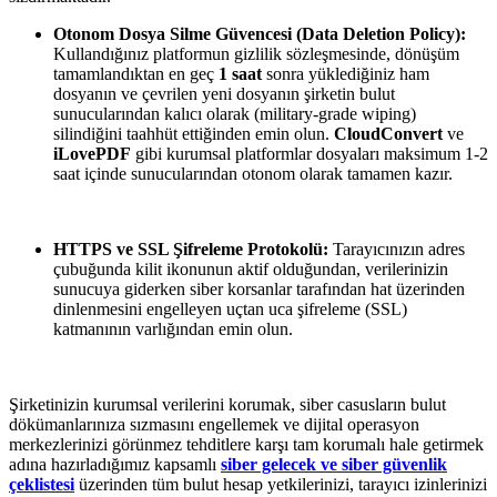
Otonom Dosya Silme Güvencesi (Data Deletion Policy):
Kullandığınız platformun gizlilik sözleşmesinde, dönüşüm
tamamlandıktan en geç
1 saat
sonra yüklediğiniz ham
dosyanın ve çevrilen yeni dosyanın şirketin bulut
sunucularından kalıcı olarak (military-grade wiping)
silindiğini taahhüt ettiğinden emin olun.
CloudConvert
ve
iLovePDF
gibi kurumsal platformlar dosyaları maksimum 1-2
saat içinde sunucularından otonom olarak tamamen kazır.
HTTPS ve SSL Şifreleme Protokolü:
Tarayıcınızın adres
çubuğunda kilit ikonunun aktif olduğundan, verilerinizin
sunucuya giderken siber korsanlar tarafından hat üzerinden
dinlenmesini engelleyen uçtan uca şifreleme (SSL)
katmanının varlığından emin olun.
Şirketinizin kurumsal verilerini korumak, siber casusların bulut
dökümanlarınıza sızmasını engellemek ve dijital operasyon
merkezlerinizi görünmez tehditlere karşı tam korumalı hale getirmek
adına hazırladığımız kapsamlı
siber gelecek ve siber güvenlik
çeklistesi
üzerinden tüm bulut hesap yetkilerinizi, tarayıcı izinlerinizi