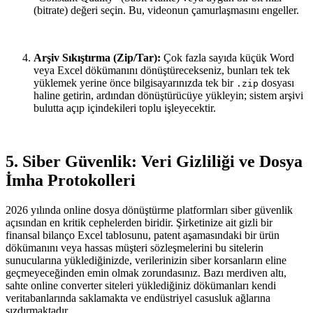
(bitrate) değeri seçin. Bu, videonun çamurlaşmasını engeller.
Arşiv Sıkıştırma (Zip/Tar):
Çok fazla sayıda küçük Word
veya Excel dökümanını dönüştürecekseniz, bunları tek tek
yüklemek yerine önce bilgisayarınızda tek bir
dosyası
.zip
haline getirin, ardından dönüştürücüye yükleyin; sistem arşivi
bulutta açıp içindekileri toplu işleyecektir.
5. Siber Güvenlik: Veri Gizliliği ve Dosya
İmha Protokolleri
2026 yılında online dosya dönüştürme platformları siber güvenlik
açısından en kritik cephelerden biridir. Şirketinize ait gizli bir
finansal bilanço Excel tablosunu, patent aşamasındaki bir ürün
dökümanını veya hassas müşteri sözleşmelerini bu sitelerin
sunucularına yüklediğinizde, verilerinizin siber korsanların eline
geçmeyeceğinden emin olmak zorundasınız. Bazı merdiven altı,
sahte online converter siteleri yüklediğiniz dökümanları kendi
veritabanlarında saklamakta ve endüstriyel casusluk ağlarına
sızdırmaktadır.