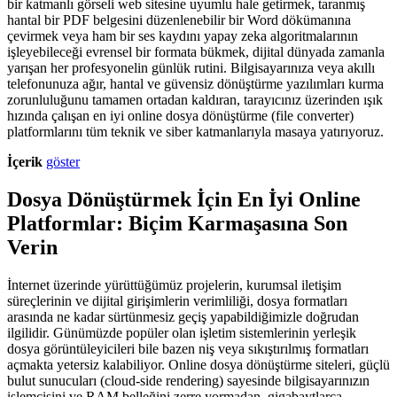
bir katmanlı görseli web sitesine uyumlu hale getirmek, taranmış
hantal bir PDF belgesini düzenlenebilir bir Word dökümanına
çevirmek veya ham bir ses kaydını yapay zeka algoritmalarının
işleyebileceği evrensel bir formata bükmek, dijital dünyada zamanla
yarışan her profesyonelin günlük rutini. Bilgisayarınıza veya akıllı
telefonunuza ağır, hantal ve güvensiz dönüştürme yazılımları kurma
zorunluluğunu tamamen ortadan kaldıran, tarayıcınız üzerinden ışık
hızında çalışan en iyi online dosya dönüştürme (file converter)
platformlarını tüm teknik ve siber katmanlarıyla masaya yatırıyoruz.
İçerik
göster
Dosya Dönüştürmek İçin En İyi Online
Platformlar: Biçim Karmaşasına Son
Verin
İnternet üzerinde yürüttüğümüz projelerin, kurumsal iletişim
süreçlerinin ve dijital girişimlerin verimliliği, dosya formatları
arasında ne kadar sürtünmesiz geçiş yapabildiğimizle doğrudan
ilgilidir. Günümüzde popüler olan işletim sistemlerinin yerleşik
dosya görüntüleyicileri bile bazen niş veya sıkıştırılmış formatları
açmakta yetersiz kalabiliyor. Online dosya dönüştürme siteleri, güçlü
bulut sunucuları (cloud-side rendering) sayesinde bilgisayarınızın
işlemcisini ve RAM belleğini zerre yormadan, gigabaytlarca