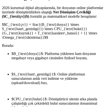
2026 kurumsal dijital altyapılarında, bir dosyanın online platformlar
üzerinde dönüştürülürken ulaştığı
Net Dönüşüm Çevikliği
(
$C_{\text{çv}}$
)
formülü şu matematiksel modelle hesaplanır:
$$C_{\text{çv}} = \frac{(B_{\text{dosya}} \times
S_{\text{bant\_genisligi}}) \times CPU_{\text{bulut}}}
{G_{\text{kuyruk}} + T_{\text{karakter\_hatasi}} + 1} \times
\Omega_{\text{sikistirma}}$$
Burada:
$B_{\text{dosya}}$
: Platforma yüklenen ham dosyanın
megabayt veya gigabayt cinsinden fiziksel boyutu,
$S_{\text{bant\_genisligi}}$
: Online platformun
sunucularının anlık veri indirme ve yükleme
(upload/download) hızı,
$CPU_{\text{bulut}}$
: Dönüştürücü sitenin arka planda
çalıştırdığı çok çekirdekli bulut sunucularının donanımsal