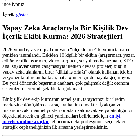
inceliyoruz.
İçerik
göster
Yapay Zeka Araçlarıyla Bir Kişilik Dev
İçerik Ekibi Kurma: 2026 Stratejileri
2026 yılındayız ve dijital dünyada “ölçeklenme” kavramı tamamen
yeniden tanımlandı. Eskiden 10 kişilik bir ekibin (araştırmacı, yazar,
editör, grafik tasarımcı, video kurgucu, sosyal medya uzmanı, SEO
analisti) aylar süren çalışmasıyla üretilen devasa projeler, bugün
yapay zeka ajanlarını birer “dijital iş ortağı” olarak kullanan tek bir
vizyoner tarafından haftalar, hatta günler içinde hayata geçiriliyor.
Bu yeni dönemde başarının anahtarı, çok çalışmak değil; otonom
sistemleri en verimli şekilde kurgulamaktır.
Bir kişilik dev ekip kurmanın temel şartı, tarayıcınızı bir üretim
merkezine dönüştürecek araçlara hakim olmaktır. İş akışınızı
hızlandıracak, manuel yükleri ortadan kaldıracak ve yaratıcılığınızı
ölçeklendirecek en güncel yardımcıları belirlemek için
en iyi
ücretsiz online araçlar
rehberimizdeki profesyonel seçenekleri
stratejik cephaneliğinizin ilk sırasına yerleştirmelisiniz.