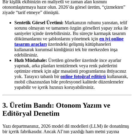
Bir kişilik ekibinizin en maliyetli ve zaman alan kısmını
otonomlaştırmaya hazır olun. 2026’da görsel üretim, “çizmekten”
ziyade “tarif etmeye” dönüştü.
Sentetik Görsel Üretimi:
Markanızın ruhunu yansıtan, telif
sorunu olmayan ve tamamen özgün görselleri yapay zeka ile
saniyeler içinde üretebilirsiniz. Bu süreçte karmaşık tasarım
dökümanlarını ve şablonlarını yönetmek için
en iyi online
tasarım araçları
üzerindeki gelişmiş kütüphaneleri
kullanarak kurumsal kimliğinizi tek bir merkezden inşa
edebilirsiniz.
Hızlı Müdahale:
Üretilen görseller üzerinde ince ayarlar
yapmak, arka planları temizlemek veya renk paletlerini
optimize etmek için ağır masaüstü programlarına ihtiyacınız
yok. Tarayıcı tabanlı bir
online fotoğraf editörü
kullanarak,
mobil cihazınızdan bile profesyonel kalitede düzenlemeler
yapabilir ve içerik hızınızı koruyabilirsiniz.
3. Üretim Bandı: Otonom Yazım ve
Editöryal Denetim
Yazı departmanınız, 2026 model dil modelleri (LLM) ile donatılmış
bir içerik fabrikasıdır. Ancak AI’nın yazdığı ham metni yayına