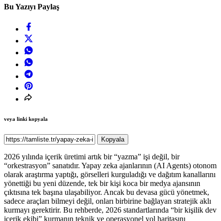
Bu Yazıyı Paylaş
veya linki kopyala
Kopyala
2026 yılında içerik üretimi artık bir “yazma” işi değil, bir
“orkestrasyon” sanatıdır. Yapay zeka ajanlarının (AI Agents) otonom
olarak araştırma yaptığı, görselleri kurguladığı ve dağıtım kanallarını
yönettiği bu yeni düzende, tek bir kişi koca bir medya ajansının
çıktısına tek başına ulaşabiliyor. Ancak bu devasa gücü yönetmek,
sadece araçları bilmeyi değil, onları birbirine bağlayan stratejik aklı
kurmayı gerektirir. Bu rehberde, 2026 standartlarında “bir kişilik dev
içerik ekibi” kurmanın teknik ve operasyonel yol haritasını