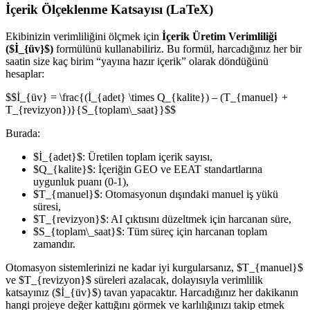
İçerik Ölçeklenme Katsayısı (LaTeX)
Ekibinizin verimliliğini ölçmek için
İçerik Üretim Verimliliği
($İ_{üv}$)
formülünü kullanabiliriz. Bu formül, harcadığınız her bir
saatin size kaç birim “yayına hazır içerik” olarak döndüğünü
hesaplar:
$$İ_{üv} = \frac{(İ_{adet} \times Q_{kalite}) – (T_{manuel} +
T_{revizyon})}{S_{toplam\_saat}}$$
Burada:
$İ_{adet}$: Üretilen toplam içerik sayısı,
$Q_{kalite}$: İçeriğin GEO ve EEAT standartlarına
uygunluk puanı (0-1),
$T_{manuel}$: Otomasyonun dışındaki manuel iş yükü
süresi,
$T_{revizyon}$: AI çıktısını düzeltmek için harcanan süre,
$S_{toplam\_saat}$: Tüm süreç için harcanan toplam
zamandır.
Otomasyon sistemlerinizi ne kadar iyi kurgularsanız, $T_{manuel}$
ve $T_{revizyon}$ süreleri azalacak, dolayısıyla verimlilik
katsayınız ($İ_{üv}$) tavan yapacaktır. Harcadığınız her dakikanın
hangi projeye değer kattığını görmek ve karlılığınızı takip etmek