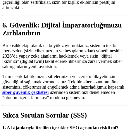
geçerliliği olan sertifikalar, sizin bir kişilik ekibinizin prestijini
artıracaktır.
6. Güvenlik: Dijital İmparatorluğunuzu
Zırhlandırın
Bir kişilik ekip olarak en büyük zayıf noktanız, sistemin tek bir
merkezden (sizin cihazınızdan ve hesaplarınızdan) yönetilmesidir.
2026’da yapay zeka ajanlarını hacklemek veya sizin “dijital
ikizinizi” (digital twin) taklit ederek itibarınıza zarar vermek siber
saldırganların yeni favorisidir.
Tüm içerik fabrikanızın, şifrelerinizin ve içerik mülkiyetinizin
güvenliğini sağlamak zorundasınız. Tek bir siber sızıntının tüm
sisteminizi çökertmesini engellemek adına hazırladığımız kapsamlı
siber güvenlik çeklistesi
üzerinden sisteminizi denetlemeden
“otonom içerik fabrikası” moduna geçmeyin.
Sıkça Sorulan Sorular (SSS)
1. AI ajanlarıyla üretilen içerikler SEO açısından riskli mi?