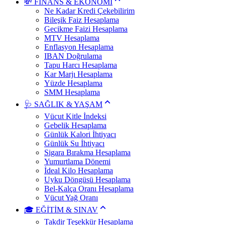
💸 FİNANS & EKONOMİ
Ne Kadar Kredi Çekebilirim
Bileşik Faiz Hesaplama
Gecikme Faizi Hesaplama
MTV Hesaplama
Enflasyon Hesaplama
IBAN Doğrulama
Tapu Harcı Hesaplama
Kar Marjı Hesaplama
Yüzde Hesaplama
SMM Hesaplama
🩺 SAĞLIK & YAŞAM
Vücut Kitle İndeksi
Gebelik Hesaplama
Günlük Kalori İhtiyacı
Günlük Su İhtiyacı
Sigara Bırakma Hesaplama
Yumurtlama Dönemi
İdeal Kilo Hesaplama
Uyku Döngüsü Hesaplama
Bel-Kalça Oranı Hesaplama
Vücut Yağ Oranı
🎓 EĞİTİM & SINAV
Takdir Teşekkür Hesaplama