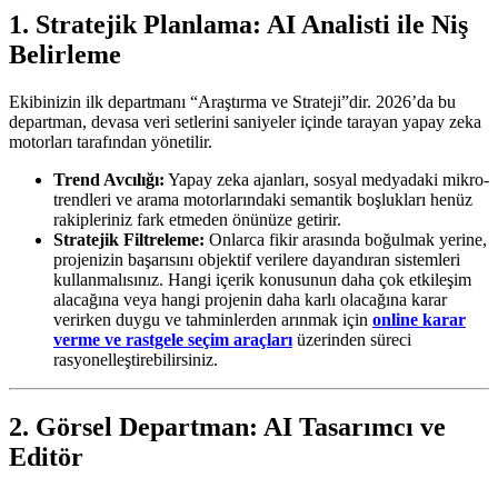
1. Stratejik Planlama: AI Analisti ile Niş
Belirleme
Ekibinizin ilk departmanı “Araştırma ve Strateji”dir. 2026’da bu
departman, devasa veri setlerini saniyeler içinde tarayan yapay zeka
motorları tarafından yönetilir.
Trend Avcılığı:
Yapay zeka ajanları, sosyal medyadaki mikro-
trendleri ve arama motorlarındaki semantik boşlukları henüz
rakipleriniz fark etmeden önünüze getirir.
Stratejik Filtreleme:
Onlarca fikir arasında boğulmak yerine,
projenizin başarısını objektif verilere dayandıran sistemleri
kullanmalısınız. Hangi içerik konusunun daha çok etkileşim
alacağına veya hangi projenin daha karlı olacağına karar
verirken duygu ve tahminlerden arınmak için
online karar
verme ve rastgele seçim araçları
üzerinden süreci
rasyonelleştirebilirsiniz.
2. Görsel Departman: AI Tasarımcı ve
Editör