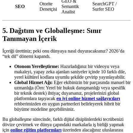
GEO &
Otorite
SearchGPT /
SEO
Semantik
Denetçisi
Surfer SEO
Analist
5. Dağıtım ve Globalleşme: Sınır
Tanımayan İçerik
İçeriği ürettiniz; peki onu dünyaya nasıl duyuracaksınız? 2026’da
“tek dil” dönemi kapandı.
Otonom Yerelleştirme:
Hazırladığınız bir videoyu veya
makaleyi, yapay zeka ajanları saniyeler içinde 10 farklı dile,
yerel kültürel kodlara uyumlu şekilde çevirip yayınlayabilir.
Global Hizmet Ağı:
Eğer ekibinizin bir parçasında manuel bir
uzmanlığa (Örn: Yerel bir hukuk danışmanlığı veya spesifik
bir teknik destek) ihtiyaç duyarsanız, projelerinizi global
platformlara taşıyacak
en iyi online hizmet sağlayıcıları
rehberimizden en uygun partnerleri belirleyerek hibrit bir
büyüme modeline geçebilirsiniz.
Bu globalleşme sürecinde, farklı dijital disiplinlerdeki tecrübenizi
dövize çevirmek ve dünya çapındaki markalarla iş birliği yapmak
için
online eğitim platformları
üzerinden alacağınız uluslararası