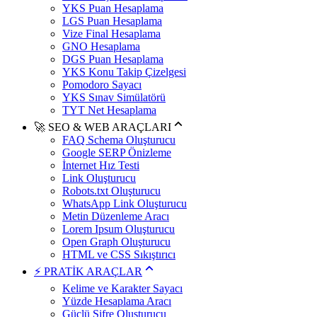
YKS Puan Hesaplama
LGS Puan Hesaplama
Vize Final Hesaplama
GNO Hesaplama
DGS Puan Hesaplama
YKS Konu Takip Çizelgesi
Pomodoro Sayacı
YKS Sınav Simülatörü
TYT Net Hesaplama
🚀 SEO & WEB ARAÇLARI
FAQ Schema Oluşturucu
Google SERP Önizleme
İnternet Hız Testi
Link Oluşturucu
Robots.txt Oluşturucu
WhatsApp Link Oluşturucu
Metin Düzenleme Aracı
Lorem Ipsum Oluşturucu
Open Graph Oluşturucu
HTML ve CSS Sıkıştırıcı
⚡ PRATİK ARAÇLAR
Kelime ve Karakter Sayacı
Yüzde Hesaplama Aracı
Güçlü Şifre Oluşturucu