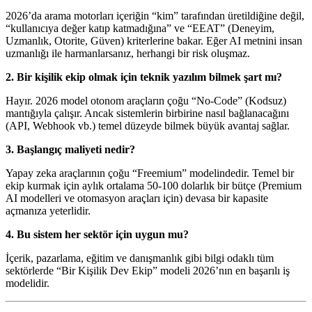
2026’da arama motorları içeriğin “kim” tarafından üretildiğine değil,
“kullanıcıya değer katıp katmadığına” ve “EEAT” (Deneyim,
Uzmanlık, Otorite, Güven) kriterlerine bakar. Eğer AI metnini insan
uzmanlığı ile harmanlarsanız, herhangi bir risk oluşmaz.
2. Bir kişilik ekip olmak için teknik yazılım bilmek şart mı?
Hayır. 2026 model otonom araçların çoğu “No-Code” (Kodsuz)
mantığıyla çalışır. Ancak sistemlerin birbirine nasıl bağlanacağını
(API, Webhook vb.) temel düzeyde bilmek büyük avantaj sağlar.
3. Başlangıç maliyeti nedir?
Yapay zeka araçlarının çoğu “Freemium” modelindedir. Temel bir
ekip kurmak için aylık ortalama 50-100 dolarlık bir bütçe (Premium
AI modelleri ve otomasyon araçları için) devasa bir kapasite
açmanıza yeterlidir.
4. Bu sistem her sektör için uygun mu?
İçerik, pazarlama, eğitim ve danışmanlık gibi bilgi odaklı tüm
sektörlerde “Bir Kişilik Dev Ekip” modeli 2026’nın en başarılı iş
modelidir.