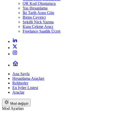
QR Kod Oluşturucu
Yaş Hesaplama
İki Tarih Arası Gün
Birim Çevirici
Şekilli Nick Yazma
Kura Çekme Aracı
Freelance Saatlik Ücret
Ana Sayfa
Hesaplama Araçları
Rehberler
En İyiler Listesi
Araçlar
Mod değiştir
Mod Ayarları