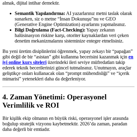
almak, dijital intihar demektir.
Semantik Yapılandırma:
AI yazarlarınız metni taslak olarak
sunarken, siz o metne “İnsan Dokunuşu”nu ve GEO
(Generative Engine Optimization) ayarlarını yapmalısınız.
Bilgi Doğrulama (Fact-Checking):
Yapay zekanın
halüsinasyon riskine karşı, otoriter kaynaklardan veri çeken
denetim mekanizmalarını sisteminize entegre etmelisiniz.
Bu yeni üretim disiplinlerini öğrenmek, yapay zekayı bir “papağan”
gibi değil de bir “asistan” gibi kullanma becerisini kazanmak için
en
iyi online kurs siteleri
üzerindeki ileri seviye müfredatları takip
ederek teknik becerilerinizi güncel tutmalısınız. Unutmayın, araçlar
geliştikçe onları kullanacak olan “prompt mühendisliği” ve “içerik
mimarisi” yetenekleri daha da değerleniyor.
4. Zaman Yönetimi: Operasyonel
Verimlilik ve ROI
Bir kişilik ekip olmanın en büyük riski, operasyonel işler arasında
boğulup stratejik vizyonu kaybetmektir. 2026’da zaman, paradan
daha değerli bir emtiadır.