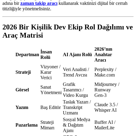
adına bir
zaman takip aracı
kullanarak vaktinizi dijital bir cerrah
titizliğiyle yönetmelisiniz.
2026 Bir Kişilik Dev Ekip Rol Dağılımı ve
Araç Matrisi
2026’nın
İnsan
Departman
AI Ajanı Rolü
Anahtar
Rolü
Aracı
Vizyoner /
Veri Analisti /
Perplexity /
Strateji
Karar
Trend Avcısı
Make.com
Verici
Grafik
Midjourney /
Sanat
Görsel
Tasarımcı /
Runway
Yönetmeni
Video Kurgu
Gen-3
Taslak Yazarı /
Claude 3.5 /
Yazım
Baş Editör
Transkript
Whisper AI
Uzmanı
Sosyal Medya
Strateji
Buffer AI /
Pazarlama
& Dağıtım
Mimarı
MailerLite
Ajanı