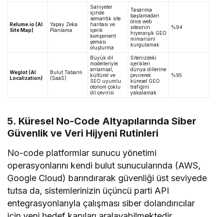
Saniyeler
Tasarıma
içinde
başlamadan
semantik site
önce web
Relume.io (AI
Yapay Zeka
haritası ve
sitesinin
%94
Site Map)
Planlama
içerik
hiyerarşik GEO
komponent
mimarisini
şeması
kurgulamak.
oluşturma
Büyük dil
Sitenizdeki
modelleriyle
içerikleri
anlamsal,
dünya dillerine
Weglot (AI
Bulut Tabanlı
kültürel ve
çevirerek
%95
Localization)
(SaaS)
SEO uyumlu
küresel GEO
otonom çoklu
trafiğini
dil çevirisi
yakalamak.
5. Küresel No-Code Altyapılarında Siber
Güvenlik ve Veri Hijyeni Rutinleri
No-code platformlar sunucu yönetimi
operasyonlarını kendi bulut sunucularında (AWS,
Google Cloud) barındırarak güvenliği üst seviyede
tutsa da, sistemlerinizin üçüncü parti API
entegrasyonlarıyla çalışması siber dolandırıcılar
için yeni hedef kapıları aralayabilmektedir.