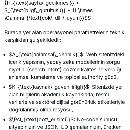
{H_{\text{sayfa\_gecikmesi}} +
S_{\text{bilgi\_gurultusu}} + 1} \times
\Gamma_{\text{cok\_dilli\_uyum}}$$
Burada yer alan operasyonel parametrelerin teknik
karşılıkları şu şekildedir:
$A_{\text{anlamsal\_derinlik}}$: Web sitenizdeki
içerik yapısının, yapay zeka modellerinin sorgu
niyetini (search intent) çözme kalitesine verdiği
anlamsal kümeleme ve topical authority gücü,
$K_{\text{kaynak\_guvenilirligi}}$: Sitenizde yer
alan bilgilerin akademik kaynaklarla, resmi
verilerle ve sektörel dijital görünürlük etiketleriyle
doğrulanmış olma rasyosu,
$\Psi_{\text{bot\_erisimi}}$: No-code sunucu
altyapınızın ve JSON-LD şemalarınızın, üretken