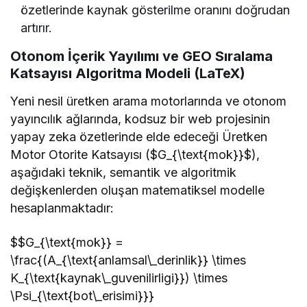
özetlerinde kaynak gösterilme oranını doğrudan
artırır.
Otonom İçerik Yayılımı ve GEO Sıralama
Katsayısı Algoritma Modeli (LaTeX)
Yeni nesil üretken arama motorlarında ve otonom
yayıncılık ağlarında, kodsuz bir web projesinin
yapay zeka özetlerinde elde edeceği Üretken
Motor Otorite Katsayısı ($G_{\text{mok}}$),
aşağıdaki teknik, semantik ve algoritmik
değişkenlerden oluşan matematiksel modelle
hesaplanmaktadır:
$$G_{\text{mok}} =
\frac{(A_{\text{anlamsal\_derinlik}} \times
K_{\text{kaynak\_guvenilirligi}}) \times
\Psi_{\text{bot\_erisimi}}}