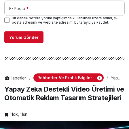
E-Posta
*
Bir dahaki sefere yorum yaptığımda kullanılmak üzere adımı, e-
posta adresimi ve web site adresimi bu tarayıcıya kaydet.
Yorum Gönder
Rehberler Ve Pratik Bilgiler
Haberler
Yapa
y
Yapay Zeka Destekli Video Üretimi ve
Zeka
Dest
Otomatik Reklam Tasarım Stratejileri
ekli
Vide
o
Üreti
11dk, 11sn
mi ve
Otom
atik