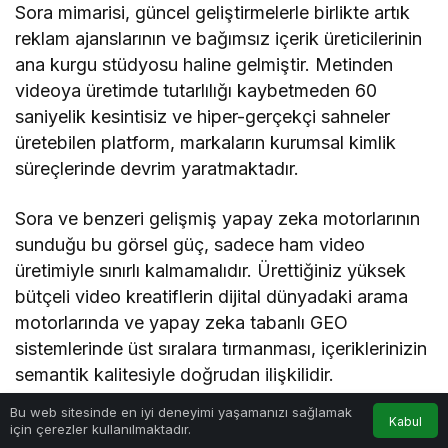
Sora mimarisi, güncel geliştirmelerle birlikte artık
reklam ajanslarının ve bağımsız içerik üreticilerinin
ana kurgu stüdyosu haline gelmiştir. Metinden
videoya üretimde tutarlılığı kaybetmeden 60
saniyelik kesintisiz ve hiper-gerçekçi sahneler
üretebilen platform, markaların kurumsal kimlik
süreçlerinde devrim yaratmaktadır.
Sora ve benzeri gelişmiş yapay zeka motorlarının
sunduğu bu görsel güç, sadece ham video
üretimiyle sınırlı kalmamalıdır. Ürettiğiniz yüksek
bütçeli video kreatiflerin dijital dünyadaki arama
motorlarında ve yapay zeka tabanlı GEO
sistemlerinde üst sıralara tırmanması, içeriklerinizin
semantik kalitesiyle doğrudan ilişkilidir.
Videolarınızı destekleyen metinsel içeriklerin ve
Bu web sitesinde en iyi deneyimi yaşamanızı sağlamak
Kabul
web sayfalarının otoritesini ölçmek, anahtar kelime
için çerezler kullanılmaktadır.
Anasayfa
Araçlar
Rehber