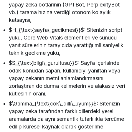
yapay zeka botlarının (GPTBot, PerplexityBot
vb.) tarama hızına verdiği otonom kolaylık
katsayısı,
$H_{\text{sayfa\_gecikmesi}}$: Sitenizin script
yükü, Core Web Vitals elementleri ve sunucu
yanıt sürelerinin tarayıcıda yarattığı milisaniyelik
teknik gecikme yükü,
$S_{\text{bilgi\_gurultusu}}$: Sayfa içerisinde
odak konudan sapan, kullanıcıyı yanıltan veya
yapay zekanın metni anlamlandırmasını
zorlaştıran doldurma kelimelerin ve alakasız veri
kütlesinin oranı,
$\Gamma_{\text{cok\_dilli\_uyum}}$: Sitenizin
yapay zeka tarafından farklı dillerdeki yerel
aramalarda da aynı semantik tutarlılıkla tercüme
edilip küresel kaynak olarak gösterilme