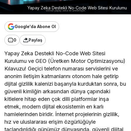
Yapay Zeka Destekli No-Code Web Sitesi Kurulumu
Google'da Abone Ol
0
Paylaş
Yapay Zeka Destekli No-Code Web Sitesi
Kurulumu ve GEO (Üretken Motor Optimizasyonu)
Kılavuzu! Geçici telefon numarası servislerini ve
anonim iletişim katmanlarını otonom hale getirip
dijital gizlilik kalenizi başarıyla kurduktan sonra, bu
güvenli kimliğin arkasından dünya çapındaki
kitlelere hitap eden çok dilli platformlar inşa
etmek, modern dijital ekosistemin en karlı
hamlelerinden biridir. İnternet projelerinin gizlilik,
hız ve uluslararası erişim özgürlüğüyle
taçlandırıldığı günümüz dünyasında, güvenli dijital