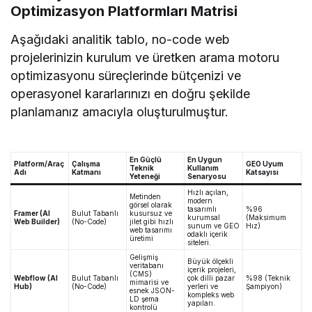
Optimizasyon Platformları Matrisi
Aşağıdaki analitik tablo, no-code web
projelerinizin kurulum ve üretken arama motoru
optimizasyonu süreçlerinde bütçenizi ve
operasyonel kararlarınızı en doğru şekilde
planlamanız amacıyla oluşturulmuştur.
En Güçlü
En Uygun
Platform/Araç
Çalışma
GEO Uyum
Teknik
Kullanım
Adı
Katmanı
Katsayısı
Yeteneği
Senaryosu
Hızlı açılan,
Metinden
modern
görsel olarak
tasarımlı
%96
Framer (AI
Bulut Tabanlı
kusursuz ve
kurumsal
(Maksimum
Web Builder)
(No-Code)
jilet gibi hızlı
sunum ve GEO
Hız)
web tasarımı
odaklı içerik
üretimi
siteleri.
Gelişmiş
Büyük ölçekli
veritabanı
içerik projeleri,
(CMS)
Webflow (AI
Bulut Tabanlı
çok dilli pazar
%98 (Teknik
mimarisi ve
Hub)
(No-Code)
yerleri ve
Şampiyon)
esnek JSON-
kompleks web
LD şema
yapıları.
kontrolü