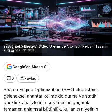
Rekla
m
Tasar
ım
Strat
ejileri
Yapay Zeka Destekli Video Üretimi ve Otomatik Reklam Tasarım
Stratejileri
Google'da Abone Ol
0
Paylaş
Search Engine Optimization (SEO) ekosistemi,
geleneksel anahtar kelime doldurma ve statik
backlink analizlerinin çok ötesine geçerek
tamamen anlamsal bütünlük, kullanıcı niyetinin