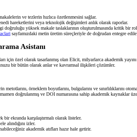
akalelerin ve tezlerin hızlıca özetlenmesini sağlar.
nedi hareketlerini veya teknolojik değişimleri anlık olarak raporlar.
 doğruluğu yüksek makale taslaklarının oluşturulmasında kritik bir rol o
aclari
sayfamızdaki metin üretim süreçleriyle de doğrudan entegre edileb
arama Asistanı
ları için özel olarak tasarlanmış olan Elicit, milyarlarca akademik yayın
nuzu bir bütün olarak anlar ve kavramsal ilişkileri çözümler.
n metotlarını, örneklem boyutlarını, bulgularını ve sınırlılıklarını otoma
, tamamen doğrulanmış ve DOI numarasına sahip akademik kaynaklar üzerin
 bir ekranda karşılaştırmalı olarak listeler.
e alındığını izler.
bileceğiniz akademik atıfları hazır hale getirir.