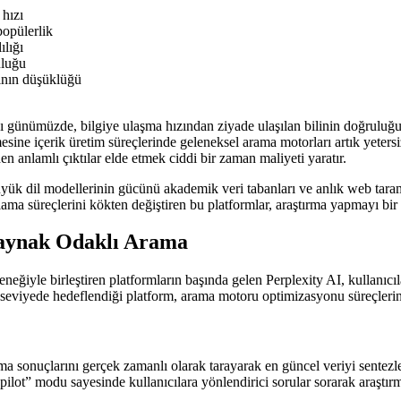
 hızı
popülerlik
ılığı
uluğu
nının düşüklüğü
günümüzde, bilgiye ulaşma hızından ziyade ulaşılan bilinin doğruluğu, n
mesine içerik üretim süreçlerinde geleneksel arama motorları artık yeter
n anlamlı çıktılar elde etmek ciddi bir zaman maliyeti yaratır.
ük dil modellerinin gücünü akademik veri tabanları ve anlık web tarama 
oplama süreçlerini kökten değiştiren bu platformlar, araştırma yapmayı bir
 Kaynak Odaklı Arama
yle birleştiren platformların başında gelen Perplexity AI, kullanıcıları
eviyede hedeflendiği platform, arama motoru optimizasyonu süreçlerinde 
a sonuçlarını gerçek zamanlı olarak tarayarak en güncel veriyi sentezle
ilot” modu sayesinde kullanıcılara yönlendirici sorular sorarak araştırma