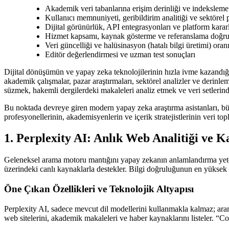
Akademik veri tabanlarına erişim derinliği ve indeksleme
Kullanıcı memnuniyeti, geribildirim analitiği ve sektörel 
Dijital görünürlük, API entegrasyonları ve platform kararl
Hizmet kapsamı, kaynak gösterme ve referanslama doğr
Veri güncelliği ve halüsinasyon (hatalı bilgi üretimi) ora
Editör değerlendirmesi ve uzman test sonuçları
Dijital dönüşümün ve yapay zeka teknolojilerinin hızla ivme kazandığı 
akademik çalışmalar, pazar araştırmaları, sektörel analizler ve derinle
süzmek, hakemli dergilerdeki makaleleri analiz etmek ve veri setlerinde
Bu noktada devreye giren modern yapay zeka araştırma asistanları, büy
profesyonellerinin, akademisyenlerin ve içerik stratejistlerinin veri t
1. Perplexity AI: Anlık Web Analitiği ve
Geleneksel arama motoru mantığını yapay zekanın anlamlandırma yeteneği
üzerindeki canlı kaynaklarla destekler. Bilgi doğruluğunun en yüksek s
Öne Çıkan Özellikleri ve Teknolojik Altyapısı
Perplexity AI, sadece mevcut dil modellerini kullanmakla kalmaz; aram
web sitelerini, akademik makaleleri ve haber kaynaklarını listeler. “Cop