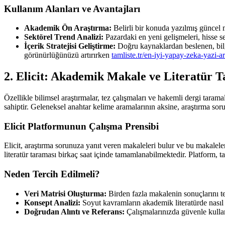
Kullanım Alanları ve Avantajları
Akademik Ön Araştırma:
Belirli bir konuda yazılmış güncel m
Sektörel Trend Analizi:
Pazardaki en yeni gelişmeleri, hisse se
İçerik Stratejisi Geliştirme:
Doğru kaynaklardan beslenen, bilgi
görünürlüğünüzü artırırken
tamliste.tr/en-iyi-yapay-zeka-yazi-ar
2. Elicit: Akademik Makale ve Literatür T
Özellikle bilimsel araştırmalar, tez çalışmaları ve hakemli dergi tarama
sahiptir. Geleneksel anahtar kelime aramalarının aksine, araştırma soru
Elicit Platformunun Çalışma Prensibi
Elicit, araştırma sorunuza yanıt veren makaleleri bulur ve bu makaleleri
literatür taraması birkaç saat içinde tamamlanabilmektedir. Platform
Neden Tercih Edilmeli?
Veri Matrisi Oluşturma:
Birden fazla makalenin sonuçlarını tek
Konsept Analizi:
Soyut kavramların akademik literatürde nasıl el
Doğrudan Alıntı ve Referans:
Çalışmalarınızda güvenle kullana