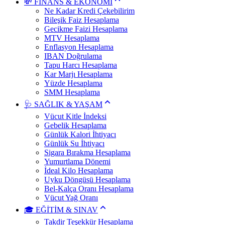
💸 FİNANS & EKONOMİ
Ne Kadar Kredi Çekebilirim
Bileşik Faiz Hesaplama
Gecikme Faizi Hesaplama
MTV Hesaplama
Enflasyon Hesaplama
IBAN Doğrulama
Tapu Harcı Hesaplama
Kar Marjı Hesaplama
Yüzde Hesaplama
SMM Hesaplama
🩺 SAĞLIK & YAŞAM
Vücut Kitle İndeksi
Gebelik Hesaplama
Günlük Kalori İhtiyacı
Günlük Su İhtiyacı
Sigara Bırakma Hesaplama
Yumurtlama Dönemi
İdeal Kilo Hesaplama
Uyku Döngüsü Hesaplama
Bel-Kalça Oranı Hesaplama
Vücut Yağ Oranı
🎓 EĞİTİM & SINAV
Takdir Teşekkür Hesaplama