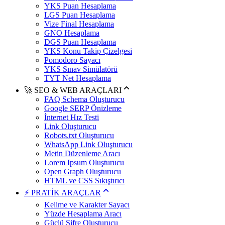
YKS Puan Hesaplama
LGS Puan Hesaplama
Vize Final Hesaplama
GNO Hesaplama
DGS Puan Hesaplama
YKS Konu Takip Çizelgesi
Pomodoro Sayacı
YKS Sınav Simülatörü
TYT Net Hesaplama
🚀 SEO & WEB ARAÇLARI
FAQ Schema Oluşturucu
Google SERP Önizleme
İnternet Hız Testi
Link Oluşturucu
Robots.txt Oluşturucu
WhatsApp Link Oluşturucu
Metin Düzenleme Aracı
Lorem Ipsum Oluşturucu
Open Graph Oluşturucu
HTML ve CSS Sıkıştırıcı
⚡ PRATİK ARAÇLAR
Kelime ve Karakter Sayacı
Yüzde Hesaplama Aracı
Güçlü Şifre Oluşturucu