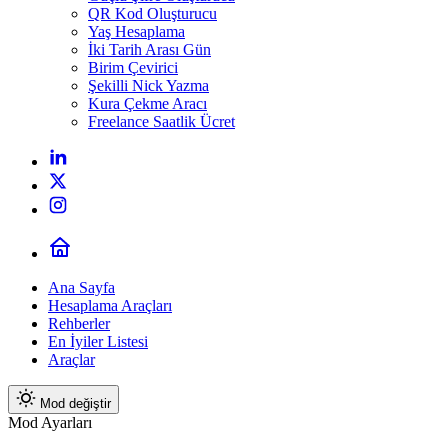
QR Kod Oluşturucu
Yaş Hesaplama
İki Tarih Arası Gün
Birim Çevirici
Şekilli Nick Yazma
Kura Çekme Aracı
Freelance Saatlik Ücret
Ana Sayfa
Hesaplama Araçları
Rehberler
En İyiler Listesi
Araçlar
Mod değiştir
Mod Ayarları