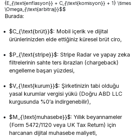
{E_{\text{enflasyon}} + C_{\text{komisyon}} + 1} \times
\Omega_{\text{arbitraj}}$$
Burada:
$C_{\text{brüt}}$
: Mobil içerik ve dijital
ürünlerinizden elde ettiğiniz küresel brüt ciro,
$P_{\text{stripe}}$
: Stripe Radar ve yapay zeka
filtrelerinin sahte ters ibrazları (chargeback)
engelleme başarı yüzdesi,
$V_{\text{kurum}}$
: Şirketinizin tabi olduğu
yasal kurumlar vergisi yükü (Doğru ABD LLC
kurgusunda %0’a indirgenebilir),
$M_{\text{muhasebe}}$
: Yıllık beyannameler
(Form 5472/1120 veya UK Tax Return) için
harcanan dijital muhasebe maliyeti,