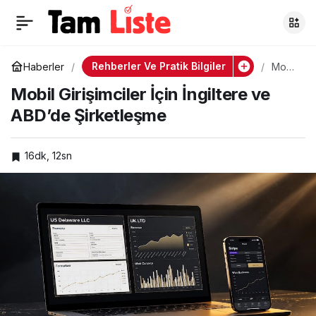
AdSense vs Ezoic
0
Paylaş
Rehberler Ve Pratik Bilgiler
Haberler
Mobil
Girişi
Mobil Girişimciler İçin İngiltere ve
mcile
r İçin
ABD’de Şirketleşme
İngilt
ere
ve
ABD’
16dk, 12sn
de
Şirket
leşm
e