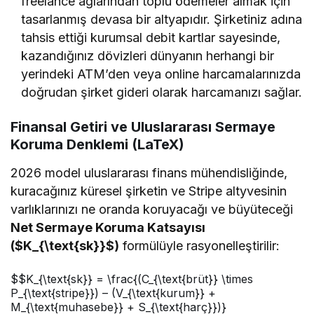
freelance ağlarından toplu ödemeler almak için
tasarlanmış devasa bir altyapıdır. Şirketiniz adına
tahsis ettiği kurumsal debit kartlar sayesinde,
kazandığınız dövizleri dünyanın herhangi bir
yerindeki ATM’den veya online harcamalarınızda
doğrudan şirket gideri olarak harcamanızı sağlar.
Finansal Getiri ve Uluslararası Sermaye
Koruma Denklemi (LaTeX)
2026 model uluslararası finans mühendisliğinde,
kuracağınız küresel şirketin ve Stripe altyvesinin
varlıklarınızı ne oranda koruyacağı ve büyüteceği
Net Sermaye Koruma Katsayısı
(
$K_{\text{sk}}$
)
formülüyle rasyonelleştirilir:
$$K_{\text{sk}} = \frac{(C_{\text{brüt}} \times
P_{\text{stripe}}) – (V_{\text{kurum}} +
M_{\text{muhasebe}} + S_{\text{harç}})}