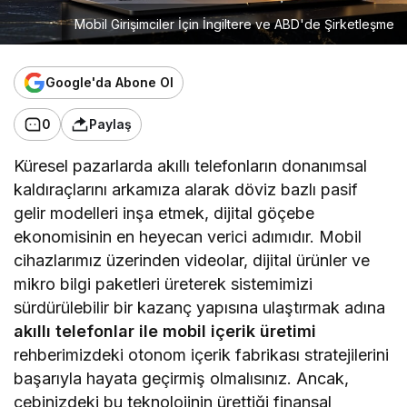
Mobil Girişimciler İçin İngiltere ve ABD'de Şirketleşme
Google'da Abone Ol
0
Paylaş
Küresel pazarlarda akıllı telefonların donanımsal
kaldıraçlarını arkamıza alarak döviz bazlı pasif
gelir modelleri inşa etmek, dijital göçebe
ekonomisinin en heyecan verici adımıdır. Mobil
cihazlarımız üzerinden videolar, dijital ürünler ve
mikro bilgi paketleri üreterek sistemimizi
sürdürülebilir bir kazanç yapısına ulaştırmak adına
akıllı telefonlar ile mobil içerik üretimi
rehberimizdeki otonom içerik fabrikası stratejilerini
başarıyla hayata geçirmiş olmalısınız. Ancak,
cebinizdeki bu teknolojinin ürettiği finansal