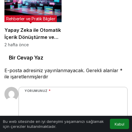
Rehberler ve Pratik Bilgiler
Yapay Zeka ile Otomatik
İçerik Dönüştürme ve
Script Yazım Rehberi
2 hafta önce
Bir Cevap Yaz
E-posta adresiniz yayınlanmayacak.
Gerekli alanlar
*
ile işaretlenmişlerdir
YORUMUNUZ
*
Bu web sitesinde en iyi deneyimi yaşamanızı sağlamak
Kabul
için çerezler kullanılmaktadır.
0
/30 karakter
Anasayfa
Araçlar
Rehber