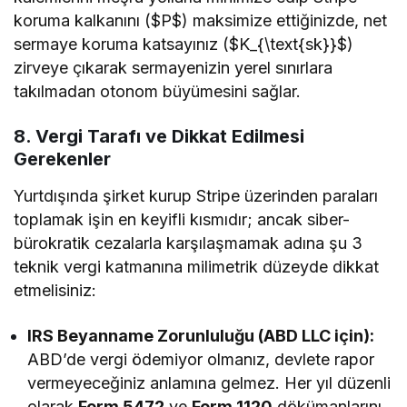
koruma kalkanını (
$P$
) maksimize ettiğinizde, net
sermaye koruma katsayınız (
$K_{\text{sk}}$
)
zirveye çıkarak sermayenizin yerel sınırlara
takılmadan otonom büyümesini sağlar.
8. Vergi Tarafı ve Dikkat Edilmesi
Gerekenler
Yurtdışında şirket kurup Stripe üzerinden paraları
toplamak işin en keyifli kısmıdır; ancak siber-
bürokratik cezalarla karşılaşmamak adına şu 3
teknik vergi katmanına milimetrik düzeyde dikkat
etmelisiniz:
IRS Beyanname Zorunluluğu (ABD LLC için):
ABD’de vergi ödemiyor olmanız, devlete rapor
vermeyeceğiniz anlamına gelmez. Her yıl düzenli
olarak
Form 5472
ve
Form 1120
dökümanlarını