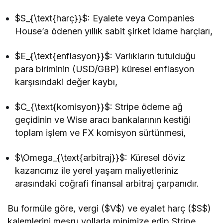
$S_{\text{harç}}$
: Eyalete veya Companies
House’a ödenen yıllık sabit şirket idame harçları,
$E_{\text{enflasyon}}$
: Varlıkların tutulduğu
para biriminin (USD/GBP) küresel enflasyon
karşısındaki değer kaybı,
$C_{\text{komisyon}}$
: Stripe ödeme ağ
geçidinin ve Wise aracı bankalarının kestiği
toplam işlem ve FX komisyon sürtünmesi,
$\Omega_{\text{arbitraj}}$
: Küresel döviz
kazancınız ile yerel yaşam maliyetleriniz
arasındaki coğrafi finansal arbitraj çarpanıdır.
Bu formüle göre, vergi (
$V$
) ve eyalet harç (
$S$
)
kalemlerini meşru yollarla minimize edip Stripe