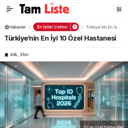
2026 Tamamlayıcı
0
Paylaş
Sağlık Sigortası (TSS)
En İyiler Listesi
Haberler
Türkiye’nin En İyi
10 Özel Hastanesi
Türkiye’nin En İyi 10 Özel Hastanesi
Rehberi
4dk, 33sn
En iyi özel hastaneler