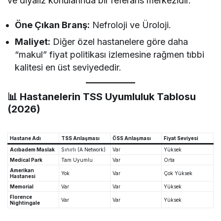
ve diyaliz konularında bir referans merkezidir.
Öne Çıkan Branş:
Nefroloji ve Üroloji.
Maliyet:
Diğer özel hastanelere göre daha
“makul” fiyat politikası izlemesine rağmen tıbbi
kalitesi en üst seviyededir.
📊 Hastanelerin TSS Uyumluluk Tablosu
(2026)
Hastane Adı
TSS Anlaşması
ÖSS Anlaşması
Fiyat Seviyesi
Acıbadem Maslak
Sınırlı (A Network)
Var
Yüksek
Medical Park
Tam Uyumlu
Var
Orta
Amerikan
Yok
Var
Çok Yüksek
Hastanesi
Memorial
Var
Var
Yüksek
Florence
Var
Var
Yüksek
Nightingale