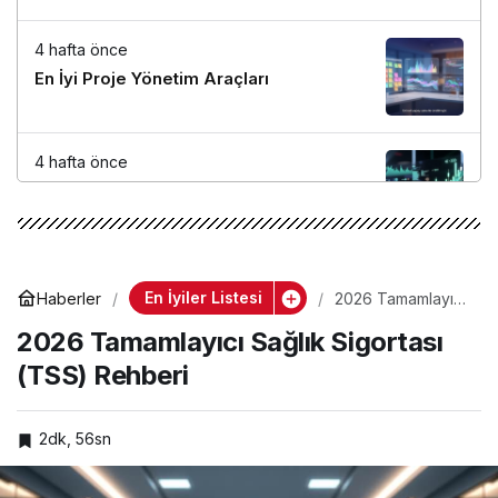
4 hafta önce
En İyi Proje Yönetim Araçları
4 hafta önce
Google AdSense ve Ezoic Gelir
Maksimizasyonu Kılavuzu
4 hafta önce
En İyiler Listesi
Haberler
2026 Tamamlayıcı
En İyi Anahtar Kelime Araştırma Araçları
Sağlık Sigortası
2026 Tamamlayıcı Sağlık Sigortası
(TSS) Rehberi
(TSS) Rehberi
2dk, 56sn