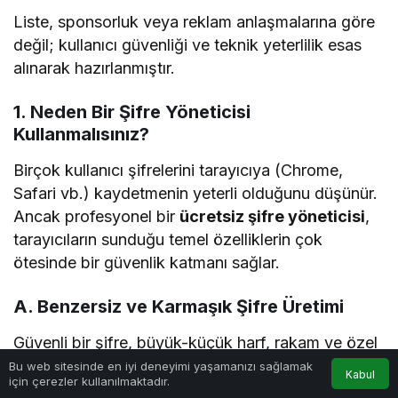
Liste, sponsorluk veya reklam anlaşmalarına göre
değil; kullanıcı güvenliği ve teknik yeterlilik esas
alınarak hazırlanmıştır.
1. Neden Bir Şifre Yöneticisi
Kullanmalısınız?
Birçok kullanıcı şifrelerini tarayıcıya (Chrome,
Safari vb.) kaydetmenin yeterli olduğunu düşünür.
Ancak profesyonel bir
ücretsiz şifre yöneticisi
,
tarayıcıların sunduğu temel özelliklerin çok
ötesinde bir güvenlik katmanı sağlar.
A. Benzersiz ve Karmaşık Şifre Üretimi
Güvenli bir şifre, büyük-küçük harf, rakam ve özel
karakterlerden oluşmalı ve en az 16 karakter
Bu web sitesinde en iyi deneyimi yaşamanızı sağlamak
Kabul
için çerezler kullanılmaktadır.
Anasayfa
Araçlar
Rehber
uzunluğunda olmalıdır. Bir insanın 150 farklı hesabı