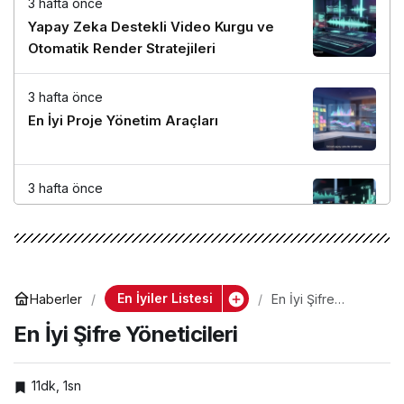
3 hafta önce
Yapay Zeka Destekli Video Kurgu ve
Otomatik Render Stratejileri
3 hafta önce
En İyi Proje Yönetim Araçları
3 hafta önce
Google AdSense ve Ezoic Gelir
Maksimizasyonu Kılavuzu
3 hafta önce
En İyiler Listesi
Haberler
En İyi Şifre
En İyi Anahtar Kelime Araştırma Araçları
Yöneticileri
En İyi Şifre Yöneticileri
11dk, 1sn