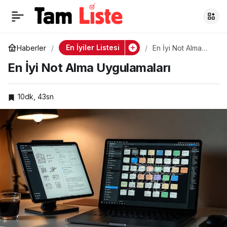
En İyi Şifre
0
Paylaş
Yöneticileri
En İyiler Listesi
Haberler
En İyi Not Alma
Uygulamaları
En İyi Not Alma Uygulamaları
10dk, 43sn