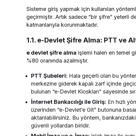
Sisteme giriş yapmak için kullanılan yöntem
geçirmiştir. Artık sadece “bir şifre” yeterli d
katmanlarıyla korunmaktadır.
1.1. e-Devlet Şifre Alma: PTT ve Al
e devlet şifre alma
işlemi halen en temel gi
%80 oranında azalmıştır.
PTT Şubeleri:
Hala geçerli olan bu yöntemd
merkezine giderek kapalı zarf içinde geçici
bulunan “e-Devlet Kioskları” sayesinde sır
İnternet Bankacılığı ile Giriş:
En hızlı yö
üzerinden “e-Devlet’e Git” butonuna basar
aktarılabilirsiniz. Bu yöntem, bankanızdaki 
güvenli yollardan biridir.
Mobil İmza ve e-İmza:
Islak imza ile ayn