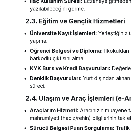
İlaç Kullanım Süresi:
Eczaneye gitmeden, e
yazılabileceğini görme.
2.3. Eğitim ve Gençlik Hizmetleri
Üniversite Kayıt İşlemleri:
Yerleştiğiniz 
yapma.
Öğrenci Belgesi ve Diploma:
İlkokuldan 
barkodlu çıktısını alma.
KYK Burs ve Kredi Başvuruları:
Değerlen
Denklik Başvuruları:
Yurt dışından alınan 
süreci.
2.4. Ulaşım ve Araç İşlemleri (e-A
Araçlarım Hizmeti:
Aracınızın muayene tar
mahrumiyeti (haciz/rehin) bilgilerinin tek 
Sürücü Belgesi Puan Sorgulama:
Trafik