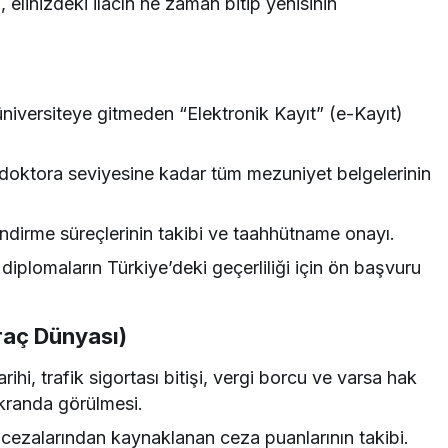
linizdeki ilacın ne zaman bitip yenisinin
üniversiteye gitmeden “Elektronik Kayıt” (e-Kayıt)
doktora seviyesine kadar tüm mezuniyet belgelerinin
dirme süreçlerinin takibi ve taahhütname onayı.
diplomaların Türkiye’deki geçerliliği için ön başvuru
raç Dünyası)
ihi, trafik sigortası bitişi, vergi borcu ve varsa hak
ekranda görülmesi.
 cezalarından kaynaklanan ceza puanlarının takibi.