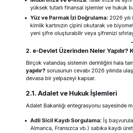
yüksek tutarlı finansal işlemler ve hukuk b
Yüz ve Parmak İzi Doğrulama:
2026 yılı 
kimlik kartınızın çipini okutarak ve biyom
yeni şifre oluşturabilir veya şifrenizi sıfırlay
2. e-Devlet Üzerinden Neler Yapılır? 
Birçok vatandaş sistemin derinliğini hala ta
yapılır?
sorusunun cevabı 2026 yılında ulaş
devasa bir yelpazeyi kapsar.
2.1. Adalet ve Hukuk İşlemleri
Adalet Bakanlığı entegrasyonu sayesinde m
Adli Sicil Kaydı Sorgulama:
İş başvuruları
Almanca, Fransızca vb.) sabıka kaydı üret