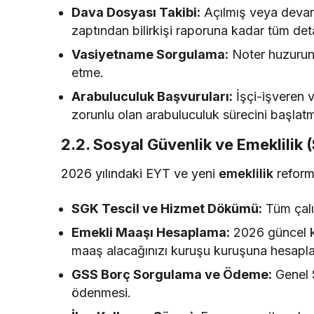
Dava Dosyası Takibi:
Açılmış veya devam
zaptından bilirkişi raporuna kadar tüm deta
Vasiyetname Sorgulama:
Noter huzurund
etme.
Arabuluculuk Başvuruları:
İşçi-işveren 
zorunlu olan arabuluculuk sürecini başlat
2.2. Sosyal Güvenlik ve Emeklilik 
2026 yılındaki EYT ve yeni
emeklilik
reform
SGK Tescil ve Hizmet Dökümü:
Tüm çalı
Emekli Maaşı Hesaplama:
2026 güncel ka
maaş alacağınızı kuruşu kuruşuna hesapla
GSS Borç Sorgulama ve Ödeme:
Genel S
ödenmesi.