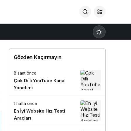
Gözden Kaçırmayın
8 saat önce
Gündüz Modu
Çok Dilli YouTube Kanal
Gündüz modunu seçin.
Yönetimi
n
Gece Modu
1 hafta önce
Gece modunu seçin.
En İyi Website Hız Testi
Araçları
Sistem Modu