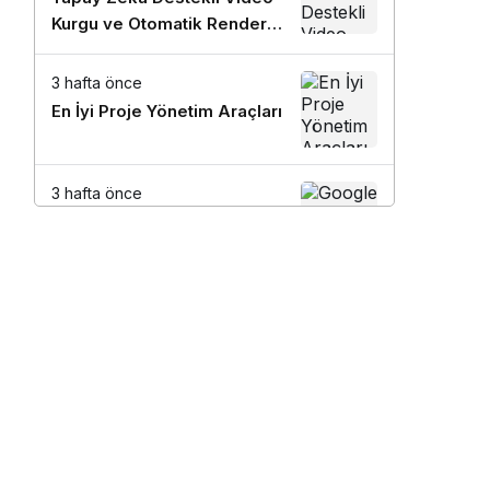
Kurgu ve Otomatik Render
Stratejileri
3 hafta önce
En İyi Proje Yönetim Araçları
3 hafta önce
Google AdSense ve Ezoic
Gelir Maksimizasyonu
Kılavuzu
3 hafta önce
En İyi Anahtar Kelime
Araştırma Araçları