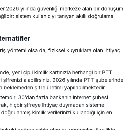
ler 2026 yılında güvenliği merkeze alan bir dönüşüm
eğildir; sistem kullanıcıyı tanıyan akıllı doğrulama
ternatifler
riş yöntemi olsa da, fiziksel kuyruklara olan ihtiyaç
e, yeni çipli kimlik kartınızla herhangi bir PTT
 şifrenizi alabilirsiniz. 2026 yılında PTT şubelerinde
a beklemeden şifre üretimi yapılabilmektedir.
ntemdir. 30’dan fazla bankanın internet şubesi
ak, hiçbir şifreye ihtiyaç duymadan sisteme
doğrulanmış kimlik verilerinizi kullandığı için en
ı hukuki değere sahip olan bu yöntemler, özellikle