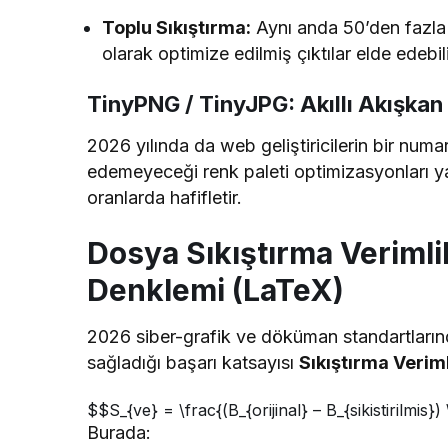
Toplu Sıkıştırma:
Aynı anda 50’den fazla g
olarak optimize edilmiş çıktılar elde edebili
TinyPNG / TinyJPG: Akıllı Akışkan 
2026 yılında da web geliştiricilerin bir num
edemeyeceği renk paleti optimizasyonları 
oranlarda hafifletir.
Dosya Sıkıştırma Verimli
Denklemi (LaTeX)
2026 siber-grafik ve döküman standartlarınd
sağladığı başarı katsayısı
Sıkıştırma Veriml
$$S_{ve} = \frac{(B_{orijinal} – B_{sikistirilmis
Burada: