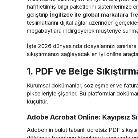
hafifletilmiş bilgi paketlerini sistemlerinize 
geliştirip
İngilizce ile global markalara f
teslimatlarını dijital ağlar üzerinden gerçekle
megabaytlara indirgeyerek müşteriye sunmak
İşte 2026 dünyasında dosyalarınızı sınırlara
sıkıştırmanızı sağlayacak en iyi online araçla
1. PDF ve Belge Sıkıştırm
Kurumsal dökümanlar, sözleşmeler ve fatural
pikselleriyle şişerler. Bu platformlar döküma
küçültür.
Adobe Acrobat Online: Kayıpsız Sı
Adobe’nin bulut tabanlı ücretsiz PDF sıkışt
döküman boyutunu küçültme konusunda en st