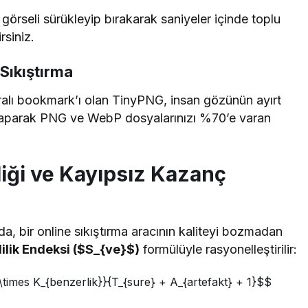
örseli sürükleyip bırakarak saniyeler içinde toplu
rsiniz.
Sıkıştırma
aralı bookmark’ı olan TinyPNG, insan gözünün ayırt
yaparak PNG ve WebP dosyalarınızı %70’e varan
liği ve Kayıpsız Kazanç
a, bir online sıkıştırma aracının kaliteyi bozmadan
ilik Endeksi (
$S_{ve}$
)
formülüyle rasyonelleştirilir:
}) \times K_{benzerlik}}{T_{sure} + A_{artefakt} + 1}$$