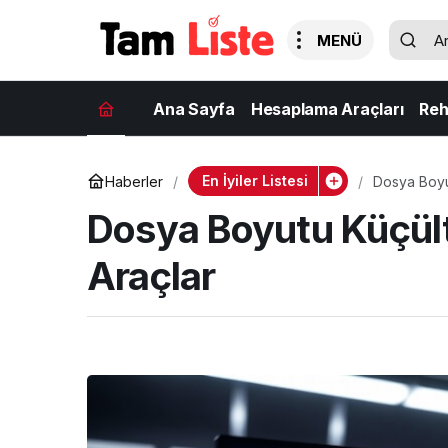
Ana Sayfa
Hesaplama Araçları
Reh
En İyiler Listesi
Haberler
Dosya Boyut
Dosya Boyutu Küçültm
Araçlar