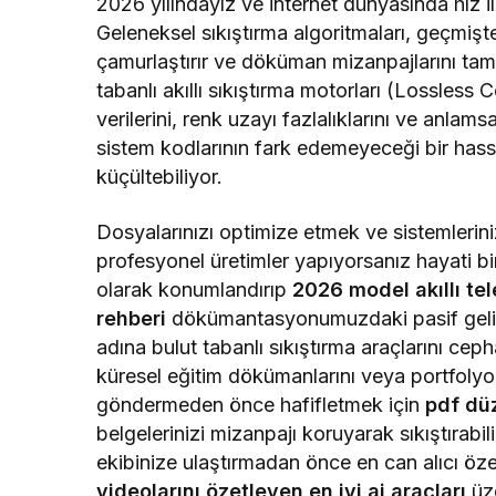
2026 yılındayız ve internet dünyasında hız il
Geleneksel sıkıştırma algoritmaları, geçmişte 
çamurlaştırır ve döküman mizanpajlarını tam
tabanlı akıllı sıkıştırma motorları (Lossles
verilerini, renk uzayı fazlalıklarını ve anla
sistem kodlarının fark edemeyeceği bir has
küçültebiliyor.
Dosyalarınızı optimize etmek ve sistemleriniz
profesyonel üretimler yapıyorsanız hayati bir
olarak konumlandırıp
2026 model akıllı tel
rehberi
dökümantasyonumuzdaki pasif gelir 
adına bulut tabanlı sıkıştırma araçlarını ceph
küresel eğitim dökümanlarını veya portfolyo
göndermeden önce hafifletmek için
pdf düz
belgelerinizi mizanpajı koruyarak sıkıştırabili
ekibinize ulaştırmadan önce en can alıcı öz
videolarını özetleyen en iyi ai araçları
üze