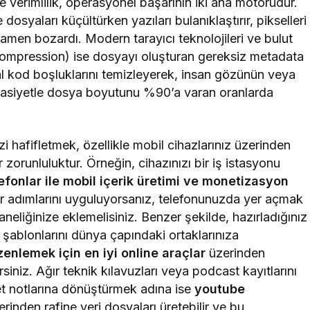
e verimlilik, operasyonel başarının iki ana motorudur.
dosyaları küçültürken yazıları bulanıklaştırır, pikselleri
amen bozardı. Modern tarayıcı teknolojileri ve bulut
s Compression) ise dosyayı oluşturan gereksiz metadata
msal kod boşluklarını temizleyerek, insan gözünün veya
sasiyetle dosya boyutunu %90’a varan oranlarda
i hafifletmek, özellikle mobil cihazlarınız üzerinden
 zorunluluktur. Örneğin, cihazınızı bir iş istasyonu
efonlar ile mobil içerik üretimi ve monetizasyon
adımlarını uyguluyorsanız, telefonunuzda yer açmak
aneliğinize eklemelisiniz. Benzer şekilde, hazırladığınız
 şablonlarını dünya çapındaki ortaklarınıza
enlemek için en iyi online araçlar
üzerinden
rsiniz. Ağır teknik kılavuzları veya podcast kayıtlarını
et notlarına dönüştürmek adına ise
youtube
rinden rafine veri dosyaları üretebilir ve bu