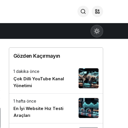
Gözden Kaçırmayın
1 dakika önce
Gündüz Modu
Çok Dilli YouTube Kanal
Gündüz modunu seçin.
Yönetimi
n
Gece Modu
1 hafta önce
Gece modunu seçin.
En İyi Website Hız Testi
Araçları
Sistem Modu