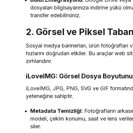
dosyaları bilgisayarınıza indirme yükü olm
transfer edebilirsiniz.
2. Görsel ve Piksel Taba
Sosyal medya bannerları, ürün fotoğrafları v
hızlarını doğrudan etkiler. Bu araçlar web si
zırhlandırır.
iLoveIMG: Görsel Dosya Boyutun
iLoveIMG, JPG, PNG, SVG ve GIF formatındaki 
yeteneğine sahiptir.
Metadata Temizliği:
Fotoğrafların arkas
modeli, çekim konumu, saat ve lens verileri
siler.