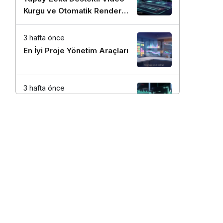
Kurgu ve Otomatik Render
Stratejileri
3 hafta önce
En İyi Proje Yönetim Araçları
3 hafta önce
Google AdSense ve Ezoic
Gelir Maksimizasyonu
Kılavuzu
3 hafta önce
En İyi Anahtar Kelime
Araştırma Araçları