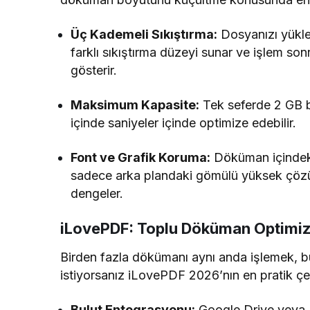
Üç Kademeli Sıkıştırma:
Dosyanızı yükle
farklı sıkıştırma düzeyi sunar ve işlem so
gösterir.
Maksimum Kapasite:
Tek seferde 2 GB b
içinde saniyeler içinde optimize edebilir.
Font ve Grafik Koruma:
Döküman içindeki 
sadece arka plandaki gömülü yüksek çözünü
dengeler.
iLovePDF: Toplu Döküman Optimiz
Birden fazla dökümanı aynı anda işlemek, bul
istiyorsanız iLovePDF 2026’nın en pratik çevr
Bulut Entegrasyonu:
Google Drive veya 