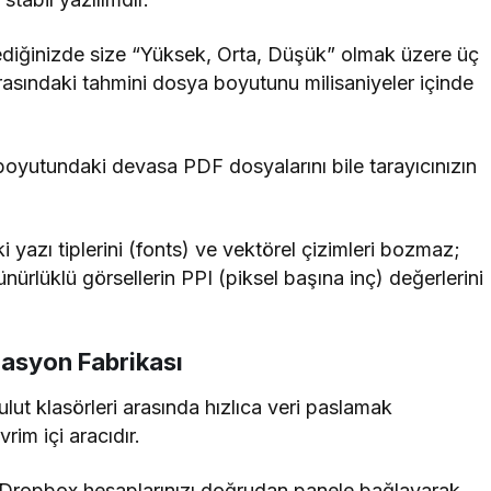
diğinizde size “Yüksek, Orta, Düşük” olmak üzere üç
nrasındaki tahmini dosya boyutunu milisaniyeler içinde
oyutundaki devasa PDF dosyalarını bile tarayıcınızın
yazı tiplerini (fonts) ve vektörel çizimleri bozmaz;
rlüklü görsellerin PPI (piksel başına inç) değerlerini
asyon Fabrikası
ut klasörleri arasında hızlıca veri paslamak
im içi aracıdır.
Dropbox hesaplarınızı doğrudan panele bağlayarak,