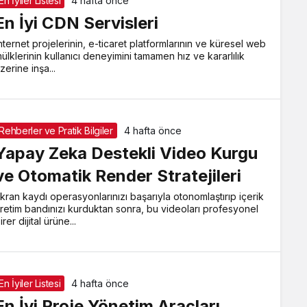
En İyiler Listesi
4 hafta önce
En İyi CDN Servisleri
nternet projelerinin, e-ticaret platformlarının ve küresel web
ülklerinin kullanıcı deneyimini tamamen hız ve kararlılık
zerine inşa...
Rehberler ve Pratik Bilgiler
4 hafta önce
Yapay Zeka Destekli Video Kurgu
ve Otomatik Render Stratejileri
kran kaydı operasyonlarınızı başarıyla otonomlaştırıp içerik
retim bandınızı kurduktan sonra, bu videoları profesyonel
irer dijital ürüne...
En İyiler Listesi
4 hafta önce
En İyi Proje Yönetim Araçları