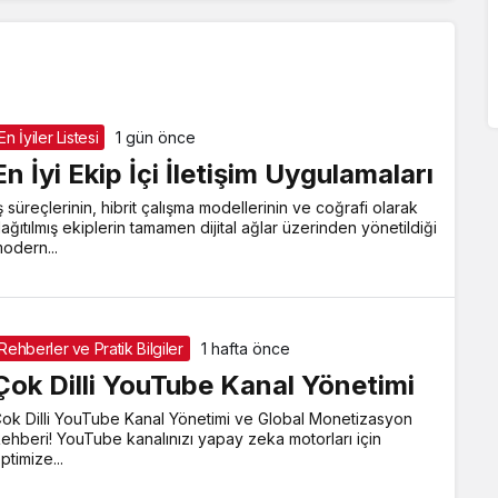
En İyiler Listesi
1 gün önce
En İyi Ekip İçi İletişim Uygulamaları
ş süreçlerinin, hibrit çalışma modellerinin ve coğrafi olarak
ağıtılmış ekiplerin tamamen dijital ağlar üzerinden yönetildiği
odern...
Rehberler ve Pratik Bilgiler
1 hafta önce
Çok Dilli YouTube Kanal Yönetimi
ok Dilli YouTube Kanal Yönetimi ve Global Monetizasyon
ehberi! YouTube kanalınızı yapay zeka motorları için
ptimize...