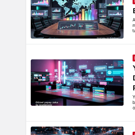
A
m
t
Y
b
ö