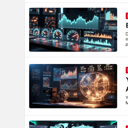
D
m
p
Y
M