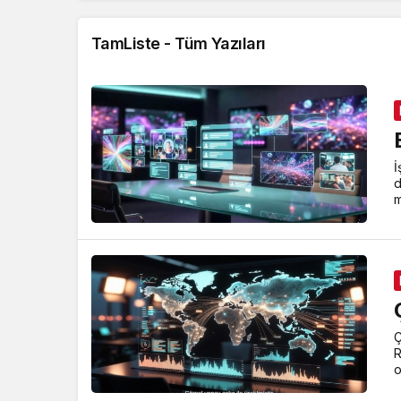
TamListe - Tüm Yazıları
İ
d
m
Ç
R
o